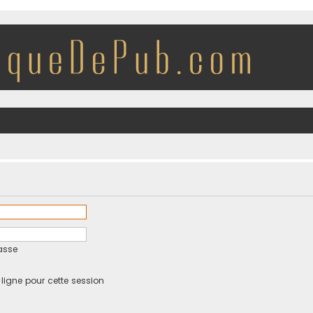
asse
igne pour cette session