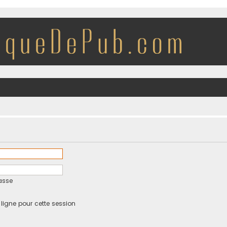
asse
igne pour cette session