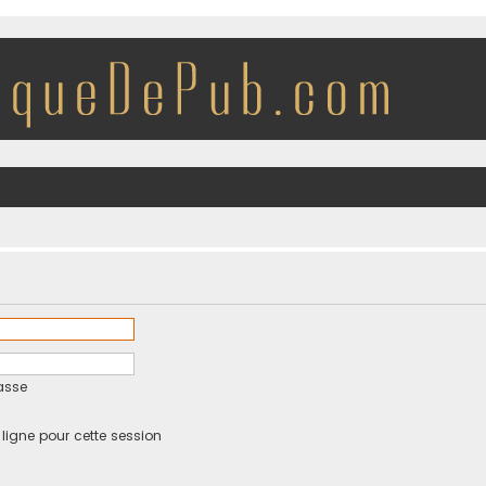
asse
igne pour cette session