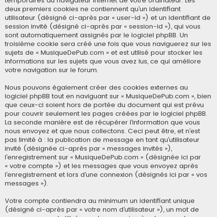
temporaires du navigateur Internet de votre ordinateur. Les
deux premiers cookies ne contiennent qu’un identifiant
utilisateur (désigné ci-après par « user-id ») et un identifiant de
session invité (désigné ci-après par « session-id »), qui vous
sont automatiquement assignés par le logiciel phpBB. Un
troisième cookie sera créé une fois que vous naviguerez sur les
sujets de « MusiqueDePub.com » et est utilisé pour stocker les
informations sur les sujets que vous avez lus, ce qui améliore
votre navigation sur le forum.
Nous pouvons également créer des cookies externes au
logiciel phpBB tout en naviguant sur « MusiqueDePub.com », bien
que ceux-ci soient hors de portée du document qui est prévu
pour couvrir seulement les pages créées par le logiciel phpBB.
La seconde manière est de récupérer l’information que vous
nous envoyez et que nous collectons. Ceci peut être, et n’est
pas limité à : la publication de message en tant qu’utilisateur
invité (désignée ci-après par « messages invités »),
l’enregistrement sur « MusiqueDePub.com » (désignée ici par
« votre compte ») et les messages que vous envoyez après
l’enregistrement et lors d’une connexion (désignés ici par « vos
messages »).
Votre compte contiendra au minimum un identifiant unique
(désigné ci-après par « votre nom d’utilisateur »), un mot de