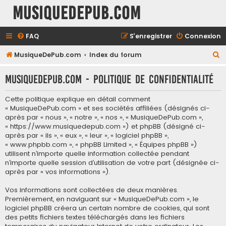
MusiqueDePub.com
FAQ
S’enregistrer
Connexion
R
MusiqueDePub.com
Index du forum
e
MusiqueDePub.com - Politique de confidentialité
c
h
Cette politique explique en détail comment
e
« MusiqueDePub.com » et ses sociétés affiliées (désignés ci-
après par « nous », « notre », « nos », « MusiqueDePub.com »,
r
« https://www.musiquedepub.com ») et phpBB (désigné ci-
c
après par « ils », « eux », « leur », « logiciel phpBB »,
« www.phpbb.com », « phpBB Limited », « Équipes phpBB »)
h
utilisent n’importe quelle information collectée pendant
e
n’importe quelle session d’utilisation de votre part (désignée ci-
après par « vos informations »).
r
Vos informations sont collectées de deux manières.
Premièrement, en naviguant sur « MusiqueDePub.com », le
logiciel phpBB créera un certain nombre de cookies, qui sont
des petits fichiers textes téléchargés dans les fichiers