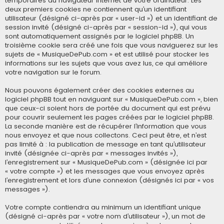
temporaires du navigateur Internet de votre ordinateur. Les
deux premiers cookies ne contiennent qu’un identifiant
utilisateur (désigné ci-après par « user-id ») et un identifiant de
session invité (désigné ci-après par « session-id »), qui vous
sont automatiquement assignés par le logiciel phpBB. Un
troisième cookie sera créé une fois que vous naviguerez sur les
sujets de « MusiqueDePub.com » et est utilisé pour stocker les
informations sur les sujets que vous avez lus, ce qui améliore
votre navigation sur le forum.
Nous pouvons également créer des cookies externes au
logiciel phpBB tout en naviguant sur « MusiqueDePub.com », bien
que ceux-ci soient hors de portée du document qui est prévu
pour couvrir seulement les pages créées par le logiciel phpBB.
La seconde manière est de récupérer l’information que vous
nous envoyez et que nous collectons. Ceci peut être, et n’est
pas limité à : la publication de message en tant qu’utilisateur
invité (désignée ci-après par « messages invités »),
l’enregistrement sur « MusiqueDePub.com » (désignée ici par
« votre compte ») et les messages que vous envoyez après
l’enregistrement et lors d’une connexion (désignés ici par « vos
messages »).
Votre compte contiendra au minimum un identifiant unique
(désigné ci-après par « votre nom d’utilisateur »), un mot de