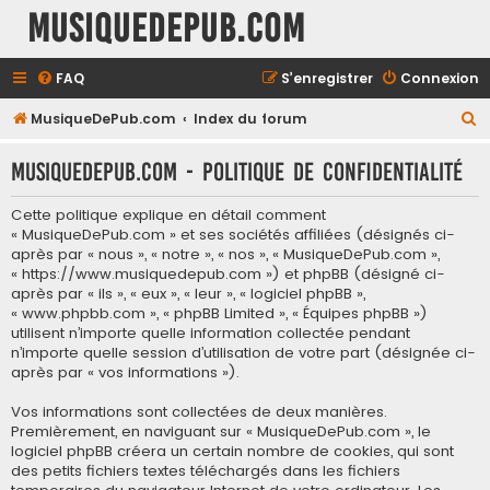
MusiqueDePub.com
FAQ
S’enregistrer
Connexion
R
MusiqueDePub.com
Index du forum
e
MusiqueDePub.com - Politique de confidentialité
c
h
Cette politique explique en détail comment
e
« MusiqueDePub.com » et ses sociétés affiliées (désignés ci-
après par « nous », « notre », « nos », « MusiqueDePub.com »,
r
« https://www.musiquedepub.com ») et phpBB (désigné ci-
c
après par « ils », « eux », « leur », « logiciel phpBB »,
« www.phpbb.com », « phpBB Limited », « Équipes phpBB »)
h
utilisent n’importe quelle information collectée pendant
e
n’importe quelle session d’utilisation de votre part (désignée ci-
après par « vos informations »).
r
Vos informations sont collectées de deux manières.
Premièrement, en naviguant sur « MusiqueDePub.com », le
logiciel phpBB créera un certain nombre de cookies, qui sont
des petits fichiers textes téléchargés dans les fichiers