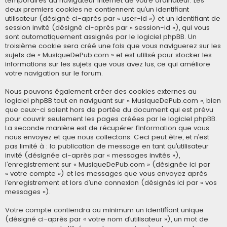
temporaires du navigateur Internet de votre ordinateur. Les
deux premiers cookies ne contiennent qu’un identifiant
utilisateur (désigné ci-après par « user-id ») et un identifiant de
session invité (désigné ci-après par « session-id »), qui vous
sont automatiquement assignés par le logiciel phpBB. Un
troisième cookie sera créé une fois que vous naviguerez sur les
sujets de « MusiqueDePub.com » et est utilisé pour stocker les
informations sur les sujets que vous avez lus, ce qui améliore
votre navigation sur le forum.
Nous pouvons également créer des cookies externes au
logiciel phpBB tout en naviguant sur « MusiqueDePub.com », bien
que ceux-ci soient hors de portée du document qui est prévu
pour couvrir seulement les pages créées par le logiciel phpBB.
La seconde manière est de récupérer l’information que vous
nous envoyez et que nous collectons. Ceci peut être, et n’est
pas limité à : la publication de message en tant qu’utilisateur
invité (désignée ci-après par « messages invités »),
l’enregistrement sur « MusiqueDePub.com » (désignée ici par
« votre compte ») et les messages que vous envoyez après
l’enregistrement et lors d’une connexion (désignés ici par « vos
messages »).
Votre compte contiendra au minimum un identifiant unique
(désigné ci-après par « votre nom d’utilisateur »), un mot de