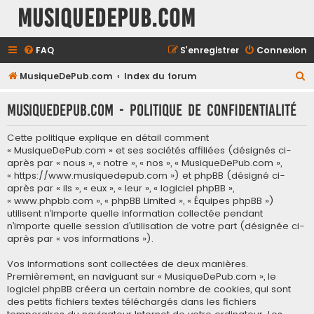
MusiqueDePub.com
FAQ
S’enregistrer
Connexion
R
MusiqueDePub.com
Index du forum
e
MusiqueDePub.com - Politique de confidentialité
c
h
Cette politique explique en détail comment
e
« MusiqueDePub.com » et ses sociétés affiliées (désignés ci-
après par « nous », « notre », « nos », « MusiqueDePub.com »,
r
« https://www.musiquedepub.com ») et phpBB (désigné ci-
c
après par « ils », « eux », « leur », « logiciel phpBB »,
« www.phpbb.com », « phpBB Limited », « Équipes phpBB »)
h
utilisent n’importe quelle information collectée pendant
e
n’importe quelle session d’utilisation de votre part (désignée ci-
après par « vos informations »).
r
Vos informations sont collectées de deux manières.
Premièrement, en naviguant sur « MusiqueDePub.com », le
logiciel phpBB créera un certain nombre de cookies, qui sont
des petits fichiers textes téléchargés dans les fichiers