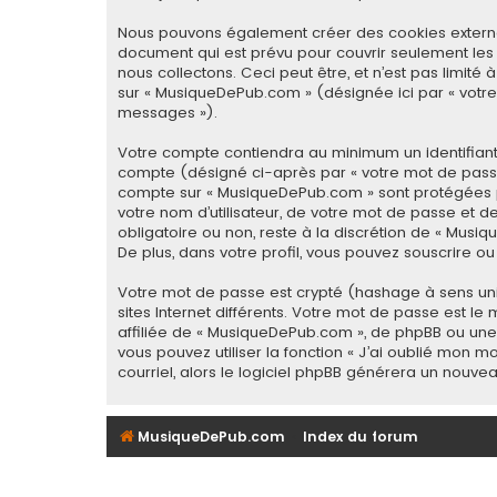
Nous pouvons également créer des cookies externes
document qui est prévu pour couvrir seulement les
nous collectons. Ceci peut être, et n’est pas limité 
sur « MusiqueDePub.com » (désignée ici par « votre
messages »).
Votre compte contiendra au minimum un identifiant 
compte (désigné ci-après par « votre mot de passe 
compte sur « MusiqueDePub.com » sont protégées p
votre nom d’utilisateur, de votre mot de passe et d
obligatoire ou non, reste à la discrétion de « Mus
De plus, dans votre profil, vous pouvez souscrire ou
Votre mot de passe est crypté (hashage à sens uniq
sites Internet différents. Votre mot de passe est
affiliée de « MusiqueDePub.com », de phpBB ou une
vous pouvez utiliser la fonction « J’ai oublié mon 
courriel, alors le logiciel phpBB générera un nouv
MusiqueDePub.com
Index du forum