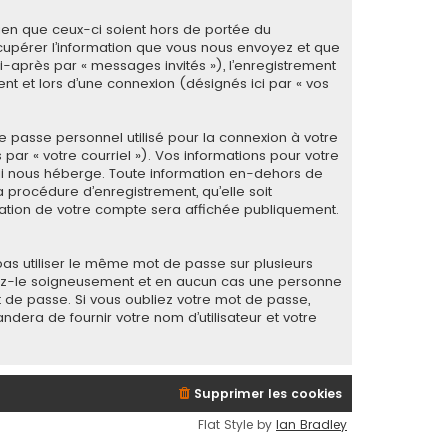
ien que ceux-ci soient hors de portée du
cupérer l’information que vous nous envoyez et que
 ci-après par « messages invités »), l’enregistrement
t et lors d’une connexion (désignés ici par « vos
e passe personnel utilisé pour la connexion à votre
ar « votre courriel »). Vos informations pour votre
ui nous héberge. Toute information en-dehors de
 procédure d’enregistrement, qu’elle soit
rmation de votre compte sera affichée publiquement.
as utiliser le même mot de passe sur plusieurs
rvez-le soigneusement et en aucun cas une personne
 de passe. Si vous oubliez votre mot de passe,
ndera de fournir votre nom d’utilisateur et votre
Supprimer les cookies
Flat Style by
Ian Bradley