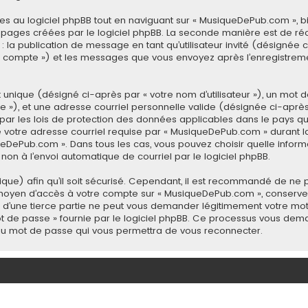
 au logiciel phpBB tout en naviguant sur « MusiqueDePub.com », b
 pages créées par le logiciel phpBB. La seconde manière est de ré
à : la publication de message en tant qu’utilisateur invité (désignée
 compte ») et les messages que vous envoyez après l’enregistremen
unique (désigné ci-après par « votre nom d’utilisateur »), un mot d
»), et une adresse courriel personnelle valide (désignée ci-après p
ar les lois de protection des données applicables dans le pays q
e votre adresse courriel requise par « MusiqueDePub.com » durant la
iqueDePub.com ». Dans tous les cas, vous pouvez choisir quelle info
 non à l’envoi automatique de courriel par le logiciel phpBB.
ue) afin qu’il soit sécurisé. Cependant, il est recommandé de ne p
 le moyen d’accès à votre compte sur « MusiqueDePub.com », conse
 d’une tierce partie ne peut vous demander légitimement votre mot
mot de passe » fournie par le logiciel phpBB. Ce processus vous dema
eau mot de passe qui vous permettra de vous reconnecter.