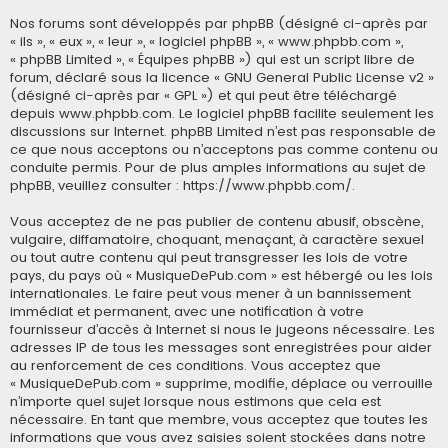
Nos forums sont développés par phpBB (désigné ci-après par
« ils », « eux », « leur », « logiciel phpBB », « www.phpbb.com »,
« phpBB Limited », « Équipes phpBB ») qui est un script libre de
forum, déclaré sous la licence «
GNU General Public License v2
»
(désigné ci-après par « GPL ») et qui peut être téléchargé
depuis
www.phpbb.com
. Le logiciel phpBB facilite seulement les
discussions sur Internet. phpBB Limited n’est pas responsable de
ce que nous acceptons ou n’acceptons pas comme contenu ou
conduite permis. Pour de plus amples informations au sujet de
phpBB, veuillez consulter :
https://www.phpbb.com/
.
Vous acceptez de ne pas publier de contenu abusif, obscène,
vulgaire, diffamatoire, choquant, menaçant, à caractère sexuel
ou tout autre contenu qui peut transgresser les lois de votre
pays, du pays où « MusiqueDePub.com » est hébergé ou les lois
internationales. Le faire peut vous mener à un bannissement
immédiat et permanent, avec une notification à votre
fournisseur d’accès à Internet si nous le jugeons nécessaire. Les
adresses IP de tous les messages sont enregistrées pour aider
au renforcement de ces conditions. Vous acceptez que
« MusiqueDePub.com » supprime, modifie, déplace ou verrouille
n’importe quel sujet lorsque nous estimons que cela est
nécessaire. En tant que membre, vous acceptez que toutes les
informations que vous avez saisies soient stockées dans notre