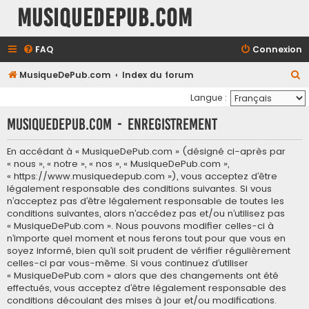
MusiqueDePub.com
FAQ
Connexion
R
MusiqueDePub.com
Index du forum
e
Langue :
c
MusiqueDePub.com - Enregistrement
h
e
En accédant à « MusiqueDePub.com » (désigné ci-après par
« nous », « notre », « nos », « MusiqueDePub.com »,
r
« https://www.musiquedepub.com »), vous acceptez d’être
c
légalement responsable des conditions suivantes. Si vous
h
n’acceptez pas d’être légalement responsable de toutes les
conditions suivantes, alors n’accédez pas et/ou n’utilisez pas
e
« MusiqueDePub.com ». Nous pouvons modifier celles-ci à
r
n’importe quel moment et nous ferons tout pour que vous en
soyez informé, bien qu’il soit prudent de vérifier régulièrement
celles-ci par vous-même. Si vous continuez d’utiliser
« MusiqueDePub.com » alors que des changements ont été
effectués, vous acceptez d’être légalement responsable des
conditions découlant des mises à jour et/ou modifications.