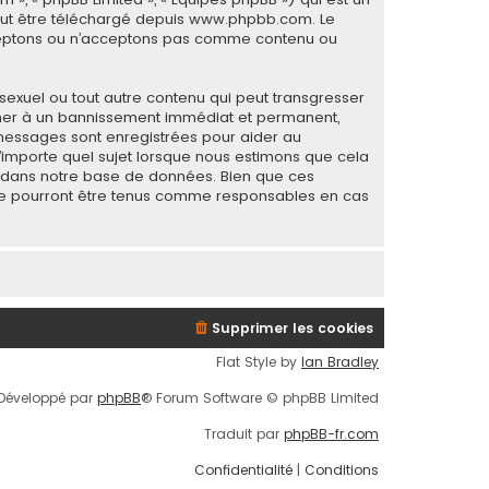
eut être téléchargé depuis
www.phpbb.com
. Le
acceptons ou n’acceptons pas comme contenu ou
sexuel ou tout autre contenu qui peut transgresser
mener à un bannissement immédiat et permanent,
s messages sont enregistrées pour aider au
importe quel sujet lorsque nous estimons que cela
s dans notre base de données. Bien que ces
B ne pourront être tenus comme responsables en cas
Supprimer les cookies
Flat Style by
Ian Bradley
Développé par
phpBB
® Forum Software © phpBB Limited
Traduit par
phpBB-fr.com
Confidentialité
|
Conditions