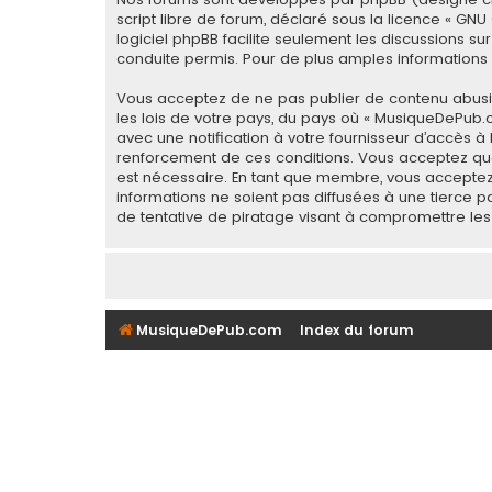
script libre de forum, déclaré sous la licence «
GNU 
logiciel phpBB facilite seulement les discussions
conduite permis. Pour de plus amples informations a
Vous acceptez de ne pas publier de contenu abusif,
les lois de votre pays, du pays où « MusiqueDePub.
avec une notification à votre fournisseur d’accès à
renforcement de ces conditions. Vous acceptez que
est nécessaire. En tant que membre, vous acceptez
informations ne soient pas diffusées à une tierce
de tentative de piratage visant à compromettre le
MusiqueDePub.com
Index du forum