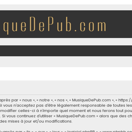
rès par « nous », « notre », « nos », « MusiqueDePub.com », « http
i vous n’acceptez pas d’être légalement responsable de toutes les 
modifier celles-ci à n’importe quel moment et nous ferons tout pour
 Si vous continuez d’utiliser « MusiqueDePub.com » alors que des c
es mises à jour et/ou modifications.
ès par « ils », « eux », « leur », « logiciel phpBB », « www.phpbb.co