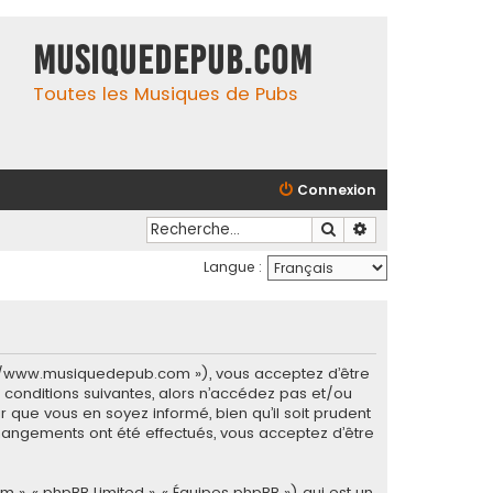
MusiqueDePub.com
Toutes les Musiques de Pubs
Connexion
Rechercher
Recherche avancé
Langue :
s://www.musiquedepub.com »), vous acceptez d’être
conditions suivantes, alors n’accédez pas et/ou
 que vous en soyez informé, bien qu’il soit prudent
hangements ont été effectués, vous acceptez d’être
m », « phpBB Limited », « Équipes phpBB ») qui est un