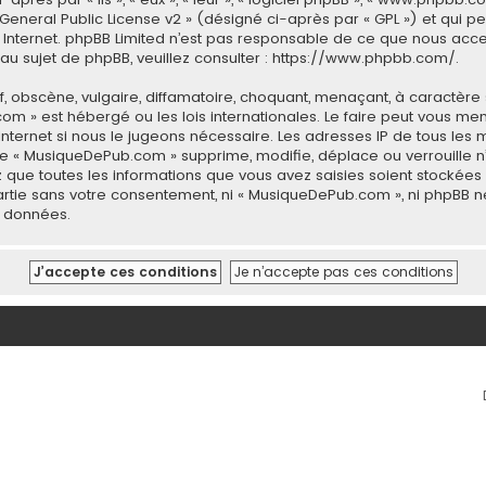
General Public License v2
» (désigné ci-après par « GPL ») et qui p
 sur Internet. phpBB Limited n’est pas responsable de ce que nous 
u sujet de phpBB, veuillez consulter :
https://www.phpbb.com/
.
 obscène, vulgaire, diffamatoire, choquant, menaçant, à caractère 
com » est hébergé ou les lois internationales. Le faire peut vous 
 Internet si nous le jugeons nécessaire. Les adresses IP de tous le
 « MusiqueDePub.com » supprime, modifie, déplace ou verrouille n’
 que toutes les informations que vous avez saisies soient stockée
 partie sans votre consentement, ni « MusiqueDePub.com », ni phpB
s données.