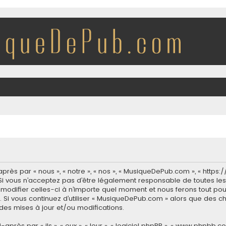
rès par « nous », « notre », « nos », « MusiqueDePub.com », « http
i vous n’acceptez pas d’être légalement responsable de toutes les 
modifier celles-ci à n’importe quel moment et nous ferons tout pour
 Si vous continuez d’utiliser « MusiqueDePub.com » alors que des c
es mises à jour et/ou modifications.
ès par « ils », « eux », « leur », « logiciel phpBB », « www.phpbb.co