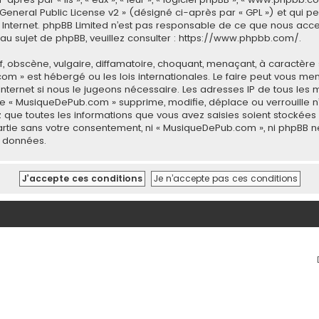
General Public License v2
» (désigné ci-après par « GPL ») et qui p
 sur Internet. phpBB Limited n’est pas responsable de ce que nous 
u sujet de phpBB, veuillez consulter :
https://www.phpbb.com/
.
 obscène, vulgaire, diffamatoire, choquant, menaçant, à caractère 
com » est hébergé ou les lois internationales. Le faire peut vous 
 Internet si nous le jugeons nécessaire. Les adresses IP de tous le
 « MusiqueDePub.com » supprime, modifie, déplace ou verrouille n’
 que toutes les informations que vous avez saisies soient stockée
 partie sans votre consentement, ni « MusiqueDePub.com », ni phpB
s données.