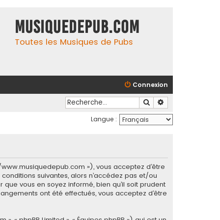
MusiqueDePub.com
Toutes les Musiques de Pubs
Connexion
Rechercher
Recherche avancé
Langue :
s://www.musiquedepub.com »), vous acceptez d’être
conditions suivantes, alors n’accédez pas et/ou
 que vous en soyez informé, bien qu’il soit prudent
hangements ont été effectués, vous acceptez d’être
m », « phpBB Limited », « Équipes phpBB ») qui est un