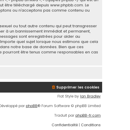
eut être téléchargé depuis
www.phpbb.com
. Le
acceptons ou n’acceptons pas comme contenu ou
sexuel ou tout autre contenu qui peut transgresser
mener à un bannissement immédiat et permanent,
s messages sont enregistrées pour aider au
importe quel sujet lorsque nous estimons que cela
s dans notre base de données. Bien que ces
B ne pourront être tenus comme responsables en cas
Supprimer les cookies
Flat Style by
Ian Bradley
Développé par
phpBB
® Forum Software © phpBB Limited
Traduit par
phpBB-fr.com
Confidentialité
|
Conditions