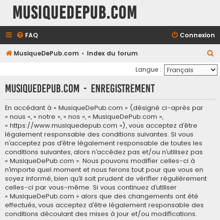
MusiqueDePub.com
FAQ
Connexion
R
MusiqueDePub.com
Index du forum
e
Langue :
c
MusiqueDePub.com - Enregistrement
h
e
En accédant à « MusiqueDePub.com » (désigné ci-après par
« nous », « notre », « nos », « MusiqueDePub.com »,
r
« https://www.musiquedepub.com »), vous acceptez d’être
c
légalement responsable des conditions suivantes. Si vous
h
n’acceptez pas d’être légalement responsable de toutes les
conditions suivantes, alors n’accédez pas et/ou n’utilisez pas
e
« MusiqueDePub.com ». Nous pouvons modifier celles-ci à
r
n’importe quel moment et nous ferons tout pour que vous en
soyez informé, bien qu’il soit prudent de vérifier régulièrement
celles-ci par vous-même. Si vous continuez d’utiliser
« MusiqueDePub.com » alors que des changements ont été
effectués, vous acceptez d’être légalement responsable des
conditions découlant des mises à jour et/ou modifications.