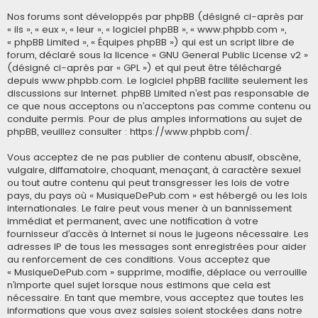
Nos forums sont développés par phpBB (désigné ci-après par
« ils », « eux », « leur », « logiciel phpBB », « www.phpbb.com »,
« phpBB Limited », « Équipes phpBB ») qui est un script libre de
forum, déclaré sous la licence «
GNU General Public License v2
»
(désigné ci-après par « GPL ») et qui peut être téléchargé
depuis
www.phpbb.com
. Le logiciel phpBB facilite seulement les
discussions sur Internet. phpBB Limited n’est pas responsable de
ce que nous acceptons ou n’acceptons pas comme contenu ou
conduite permis. Pour de plus amples informations au sujet de
phpBB, veuillez consulter :
https://www.phpbb.com/
.
Vous acceptez de ne pas publier de contenu abusif, obscène,
vulgaire, diffamatoire, choquant, menaçant, à caractère sexuel
ou tout autre contenu qui peut transgresser les lois de votre
pays, du pays où « MusiqueDePub.com » est hébergé ou les lois
internationales. Le faire peut vous mener à un bannissement
immédiat et permanent, avec une notification à votre
fournisseur d’accès à Internet si nous le jugeons nécessaire. Les
adresses IP de tous les messages sont enregistrées pour aider
au renforcement de ces conditions. Vous acceptez que
« MusiqueDePub.com » supprime, modifie, déplace ou verrouille
n’importe quel sujet lorsque nous estimons que cela est
nécessaire. En tant que membre, vous acceptez que toutes les
informations que vous avez saisies soient stockées dans notre