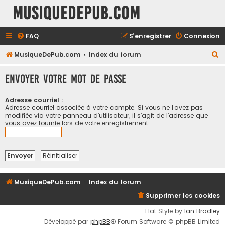
MusiqueDePub.com
FAQ
S’enregistrer
Connexion
R
MusiqueDePub.com
Index du forum
e
Envoyer votre mot de passe
c
h
Adresse courriel :
e
Adresse courriel associée à votre compte. Si vous ne l’avez pas
modifiée via votre panneau d’utilisateur, il s’agit de l’adresse que
r
vous avez fournie lors de votre enregistrement.
c
h
e
r
MusiqueDePub.com
Index du forum
Supprimer les cookies
Flat Style by
Ian Bradley
Développé par
phpBB
® Forum Software © phpBB Limited