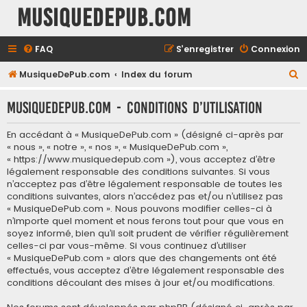
MusiqueDePub.com
FAQ
S’enregistrer
Connexion
R
MusiqueDePub.com
Index du forum
e
MusiqueDePub.com - Conditions d’utilisation
c
h
En accédant à « MusiqueDePub.com » (désigné ci-après par
e
« nous », « notre », « nos », « MusiqueDePub.com »,
« https://www.musiquedepub.com »), vous acceptez d’être
r
légalement responsable des conditions suivantes. Si vous
c
n’acceptez pas d’être légalement responsable de toutes les
conditions suivantes, alors n’accédez pas et/ou n’utilisez pas
h
« MusiqueDePub.com ». Nous pouvons modifier celles-ci à
e
n’importe quel moment et nous ferons tout pour que vous en
soyez informé, bien qu’il soit prudent de vérifier régulièrement
r
celles-ci par vous-même. Si vous continuez d’utiliser
« MusiqueDePub.com » alors que des changements ont été
effectués, vous acceptez d’être légalement responsable des
conditions découlant des mises à jour et/ou modifications.