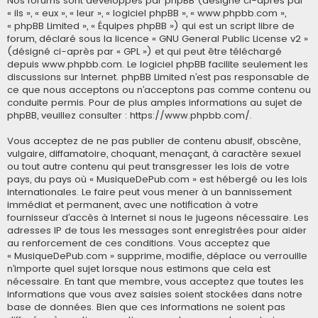
Nos forums sont développés par phpBB (désigné ci-après par
« ils », « eux », « leur », « logiciel phpBB », « www.phpbb.com »,
« phpBB Limited », « Équipes phpBB ») qui est un script libre de
forum, déclaré sous la licence «
GNU General Public License v2
»
(désigné ci-après par « GPL ») et qui peut être téléchargé
depuis
www.phpbb.com
. Le logiciel phpBB facilite seulement les
discussions sur Internet. phpBB Limited n’est pas responsable de
ce que nous acceptons ou n’acceptons pas comme contenu ou
conduite permis. Pour de plus amples informations au sujet de
phpBB, veuillez consulter :
https://www.phpbb.com/
.
Vous acceptez de ne pas publier de contenu abusif, obscène,
vulgaire, diffamatoire, choquant, menaçant, à caractère sexuel
ou tout autre contenu qui peut transgresser les lois de votre
pays, du pays où « MusiqueDePub.com » est hébergé ou les lois
internationales. Le faire peut vous mener à un bannissement
immédiat et permanent, avec une notification à votre
fournisseur d’accès à Internet si nous le jugeons nécessaire. Les
adresses IP de tous les messages sont enregistrées pour aider
au renforcement de ces conditions. Vous acceptez que
« MusiqueDePub.com » supprime, modifie, déplace ou verrouille
n’importe quel sujet lorsque nous estimons que cela est
nécessaire. En tant que membre, vous acceptez que toutes les
informations que vous avez saisies soient stockées dans notre
base de données. Bien que ces informations ne soient pas