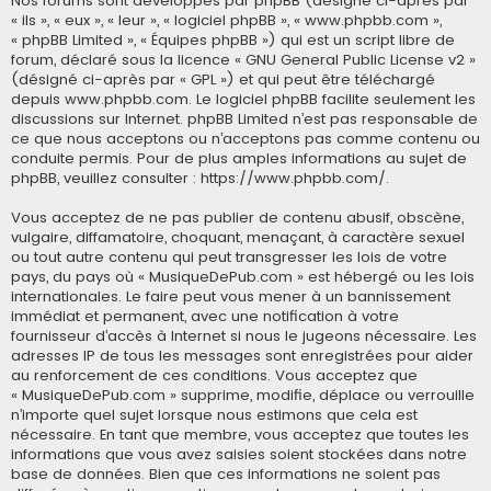
Nos forums sont développés par phpBB (désigné ci-après par
« ils », « eux », « leur », « logiciel phpBB », « www.phpbb.com »,
« phpBB Limited », « Équipes phpBB ») qui est un script libre de
forum, déclaré sous la licence «
GNU General Public License v2
»
(désigné ci-après par « GPL ») et qui peut être téléchargé
depuis
www.phpbb.com
. Le logiciel phpBB facilite seulement les
discussions sur Internet. phpBB Limited n’est pas responsable de
ce que nous acceptons ou n’acceptons pas comme contenu ou
conduite permis. Pour de plus amples informations au sujet de
phpBB, veuillez consulter :
https://www.phpbb.com/
.
Vous acceptez de ne pas publier de contenu abusif, obscène,
vulgaire, diffamatoire, choquant, menaçant, à caractère sexuel
ou tout autre contenu qui peut transgresser les lois de votre
pays, du pays où « MusiqueDePub.com » est hébergé ou les lois
internationales. Le faire peut vous mener à un bannissement
immédiat et permanent, avec une notification à votre
fournisseur d’accès à Internet si nous le jugeons nécessaire. Les
adresses IP de tous les messages sont enregistrées pour aider
au renforcement de ces conditions. Vous acceptez que
« MusiqueDePub.com » supprime, modifie, déplace ou verrouille
n’importe quel sujet lorsque nous estimons que cela est
nécessaire. En tant que membre, vous acceptez que toutes les
informations que vous avez saisies soient stockées dans notre
base de données. Bien que ces informations ne soient pas