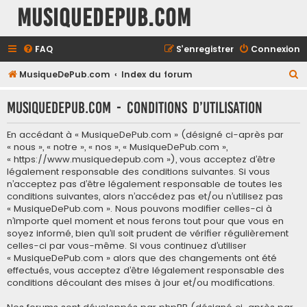
MusiqueDePub.com
FAQ
S’enregistrer
Connexion
R
MusiqueDePub.com
Index du forum
e
MusiqueDePub.com - Conditions d’utilisation
c
h
En accédant à « MusiqueDePub.com » (désigné ci-après par
e
« nous », « notre », « nos », « MusiqueDePub.com »,
« https://www.musiquedepub.com »), vous acceptez d’être
r
légalement responsable des conditions suivantes. Si vous
c
n’acceptez pas d’être légalement responsable de toutes les
conditions suivantes, alors n’accédez pas et/ou n’utilisez pas
h
« MusiqueDePub.com ». Nous pouvons modifier celles-ci à
e
n’importe quel moment et nous ferons tout pour que vous en
soyez informé, bien qu’il soit prudent de vérifier régulièrement
r
celles-ci par vous-même. Si vous continuez d’utiliser
« MusiqueDePub.com » alors que des changements ont été
effectués, vous acceptez d’être légalement responsable des
conditions découlant des mises à jour et/ou modifications.