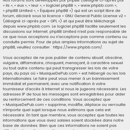
Nos forums sont développés par phpBB (désigné ci-après par
« ils », « eux », « leur », « logiciel phpBB », « www.phpbb.com »,
« phpBB Limited », « Équipes phpBB ») qui est un script libre de
forum, déclaré sous la licence «
GNU General Public License v2
»
(désigné ci-après par « GPL ») et qui peut être téléchargé
depuis
www.phpbb.com
. Le logiciel phpBB facilite seulement les
discussions sur Internet. phpBB Limited n’est pas responsable de
ce que nous acceptons ou n’acceptons pas comme contenu ou
conduite permis. Pour de plus amples informations au sujet de
phpBB, veuillez consulter :
https://www.phpbb.com/
.
Vous acceptez de ne pas publier de contenu abusif, obscène,
vulgaire, diffamatoire, choquant, menaçant, à caractère sexuel
ou tout autre contenu qui peut transgresser les lois de votre
pays, du pays où « MusiqueDePub.com » est hébergé ou les lois
internationales. Le faire peut vous mener à un bannissement
immédiat et permanent, avec une notification à votre
fournisseur d’accès à Internet si nous le jugeons nécessaire. Les
adresses IP de tous les messages sont enregistrées pour aider
au renforcement de ces conditions. Vous acceptez que
« MusiqueDePub.com » supprime, modifie, déplace ou verrouille
n’importe quel sujet lorsque nous estimons que cela est
nécessaire. En tant que membre, vous acceptez que toutes les
informations que vous avez saisies soient stockées dans notre
base de données. Bien que ces informations ne soient pas