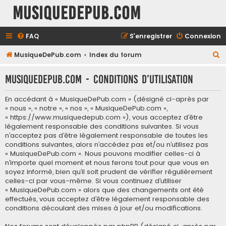
MusiqueDePub.com
FAQ
S’enregistrer
Connexion
R
MusiqueDePub.com
Index du forum
e
MusiqueDePub.com - Conditions d’utilisation
c
h
En accédant à « MusiqueDePub.com » (désigné ci-après par
e
« nous », « notre », « nos », « MusiqueDePub.com »,
« https://www.musiquedepub.com »), vous acceptez d’être
r
légalement responsable des conditions suivantes. Si vous
c
n’acceptez pas d’être légalement responsable de toutes les
conditions suivantes, alors n’accédez pas et/ou n’utilisez pas
h
« MusiqueDePub.com ». Nous pouvons modifier celles-ci à
e
n’importe quel moment et nous ferons tout pour que vous en
soyez informé, bien qu’il soit prudent de vérifier régulièrement
r
celles-ci par vous-même. Si vous continuez d’utiliser
« MusiqueDePub.com » alors que des changements ont été
effectués, vous acceptez d’être légalement responsable des
conditions découlant des mises à jour et/ou modifications.