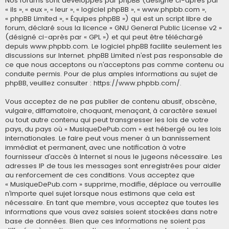
Nos forums sont développés par phpBB (désigné ci-après par
« ils », « eux », « leur », « logiciel phpBB », « www.phpbb.com »,
« phpBB Limited », « Équipes phpBB ») qui est un script libre de
forum, déclaré sous la licence «
GNU General Public License v2
»
(désigné ci-après par « GPL ») et qui peut être téléchargé
depuis
www.phpbb.com
. Le logiciel phpBB facilite seulement les
discussions sur Internet. phpBB Limited n’est pas responsable de
ce que nous acceptons ou n’acceptons pas comme contenu ou
conduite permis. Pour de plus amples informations au sujet de
phpBB, veuillez consulter :
https://www.phpbb.com/
.
Vous acceptez de ne pas publier de contenu abusif, obscène,
vulgaire, diffamatoire, choquant, menaçant, à caractère sexuel
ou tout autre contenu qui peut transgresser les lois de votre
pays, du pays où « MusiqueDePub.com » est hébergé ou les lois
internationales. Le faire peut vous mener à un bannissement
immédiat et permanent, avec une notification à votre
fournisseur d’accès à Internet si nous le jugeons nécessaire. Les
adresses IP de tous les messages sont enregistrées pour aider
au renforcement de ces conditions. Vous acceptez que
« MusiqueDePub.com » supprime, modifie, déplace ou verrouille
n’importe quel sujet lorsque nous estimons que cela est
nécessaire. En tant que membre, vous acceptez que toutes les
informations que vous avez saisies soient stockées dans notre
base de données. Bien que ces informations ne soient pas