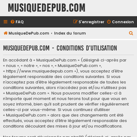
MusiqueDePub.com
FAQ
S’enregistrer
Connexion
R
MusiqueDePub.com
Index du forum
e
MusiqueDePub.com - Conditions d’utilisation
c
h
En accédant à « MusiqueDePub.com » (désigné ci-après par
e
« nous », « notre », « nos », « MusiqueDePub.com »,
« https://www.musiquedepub.com »), vous acceptez d’être
r
légalement responsable des conditions suivantes. Si vous
c
n’acceptez pas d’être légalement responsable de toutes les
conditions suivantes, alors n’accédez pas et/ou n’utilisez pas
h
« MusiqueDePub.com ». Nous pouvons modifier celles-ci à
e
n’importe quel moment et nous ferons tout pour que vous en
soyez informé, bien qu’il soit prudent de vérifier régulièrement
r
celles-ci par vous-même. Si vous continuez d’utiliser
« MusiqueDePub.com » alors que des changements ont été
effectués, vous acceptez d’être légalement responsable des
conditions découlant des mises à jour et/ou modifications.