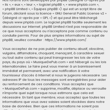
Nos forums sont développés par phpBB (désigné ci-après par
« ils », « eux », « leur », « logiciel phpBB », « www.phpbb.com »,
« phpBB Limited », « Équipes phpBB ») qui est un script libre de
forum, déclaré sous la licence «
GNU General Public License v2
»
(désigné ci-après par « GPL ») et qui peut être téléchargé
depuis
www.phpbb.com
. Le logiciel phpBB facilite seulement les
discussions sur Internet. phpBB Limited n’est pas responsable de
ce que nous acceptons ou n’acceptons pas comme contenu ou
conduite permis. Pour de plus amples informations au sujet de
phpBB, veuillez consulter :
https://www.phpbb.com/
.
Vous acceptez de ne pas publier de contenu abusif, obscène,
vulgaire, diffamatoire, choquant, menaçant, à caractère sexuel
ou tout autre contenu qui peut transgresser les lois de votre
pays, du pays où « MusiqueDePub.com » est hébergé ou les lois
internationales. Le faire peut vous mener à un bannissement
immédiat et permanent, avec une notification à votre
fournisseur d’accès à Internet si nous le jugeons nécessaire. Les
adresses IP de tous les messages sont enregistrées pour aider
au renforcement de ces conditions. Vous acceptez que
« MusiqueDePub.com » supprime, modifie, déplace ou verrouille
n’importe quel sujet lorsque nous estimons que cela est
nécessaire. En tant que membre, vous acceptez que toutes les
informations que vous avez saisies soient stockées dans notre
base de données. Bien que ces informations ne soient pas