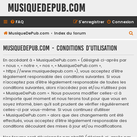
MusiqueDePub.com
FAQ
S’enregistrer
Connexion
R
MusiqueDePub.com
Index du forum
e
MusiqueDePub.com - Conditions d’utilisation
c
h
En accédant à « MusiqueDePub.com » (désigné ci-après par
e
« nous », « notre », « nos », « MusiqueDePub.com »,
« https://www.musiquedepub.com »), vous acceptez d’être
r
légalement responsable des conditions suivantes. Si vous
c
n’acceptez pas d’être légalement responsable de toutes les
conditions suivantes, alors n’accédez pas et/ou n’utilisez pas
h
« MusiqueDePub.com ». Nous pouvons modifier celles-ci à
e
n’importe quel moment et nous ferons tout pour que vous en
soyez informé, bien qu’il soit prudent de vérifier régulièrement
r
celles-ci par vous-même. Si vous continuez d’utiliser
« MusiqueDePub.com » alors que des changements ont été
effectués, vous acceptez d’être légalement responsable des
conditions découlant des mises à jour et/ou modifications.