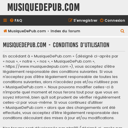
MusiqueDePub.com
FAQ
S’enregistrer
Connexion
R
MusiqueDePub.com
Index du forum
e
MusiqueDePub.com - Conditions d’utilisation
c
h
En accédant à « MusiqueDePub.com » (désigné ci-après par
e
« nous », « notre », « nos », « MusiqueDePub.com »,
« https://www.musiquedepub.com »), vous acceptez d’être
r
légalement responsable des conditions suivantes. Si vous
c
n’acceptez pas d’être légalement responsable de toutes les
conditions suivantes, alors n’accédez pas et/ou n’utilisez pas
h
« MusiqueDePub.com ». Nous pouvons modifier celles-ci à
e
n’importe quel moment et nous ferons tout pour que vous en
soyez informé, bien qu’il soit prudent de vérifier régulièrement
r
celles-ci par vous-même. Si vous continuez d’utiliser
« MusiqueDePub.com » alors que des changements ont été
effectués, vous acceptez d’être légalement responsable des
conditions découlant des mises à jour et/ou modifications.