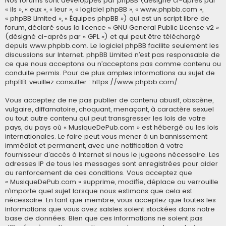
Nos forums sont développés par phpBB (désigné ci-après par
« ils », « eux », « leur », « logiciel phpBB », « www.phpbb.com »,
« phpBB Limited », « Équipes phpBB ») qui est un script libre de
forum, déclaré sous la licence «
GNU General Public License v2
»
(désigné ci-après par « GPL ») et qui peut être téléchargé
depuis
www.phpbb.com
. Le logiciel phpBB facilite seulement les
discussions sur Internet. phpBB Limited n’est pas responsable de
ce que nous acceptons ou n’acceptons pas comme contenu ou
conduite permis. Pour de plus amples informations au sujet de
phpBB, veuillez consulter :
https://www.phpbb.com/
.
Vous acceptez de ne pas publier de contenu abusif, obscène,
vulgaire, diffamatoire, choquant, menaçant, à caractère sexuel
ou tout autre contenu qui peut transgresser les lois de votre
pays, du pays où « MusiqueDePub.com » est hébergé ou les lois
internationales. Le faire peut vous mener à un bannissement
immédiat et permanent, avec une notification à votre
fournisseur d’accès à Internet si nous le jugeons nécessaire. Les
adresses IP de tous les messages sont enregistrées pour aider
au renforcement de ces conditions. Vous acceptez que
« MusiqueDePub.com » supprime, modifie, déplace ou verrouille
n’importe quel sujet lorsque nous estimons que cela est
nécessaire. En tant que membre, vous acceptez que toutes les
informations que vous avez saisies soient stockées dans notre
base de données. Bien que ces informations ne soient pas