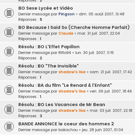
Réponses :
2
BO Sexe Lycée et Vidéo
Dernier message par
Pingson
«
dim. 05 août 2007, 13:48
Réponses :
5
BO Because I Said So (Cherche Homme Parfait)
Dernier message par
Claude
«
mar. 31 juil. 2007, 22:04
Réponses :
1
Résolu : BO L'Effet Papillon
Dernier message par
Riflo94
«
lun. 30 juil. 2007, 11:15
Réponses :
2
Résolu : BO "The Invisible"
Dernier message par
shadow's lisa
«
sam. 21 juil. 2007, 17:42
Réponses :
1
Résolu : BA du film "Le Renard & l'Enfant"
Dernier message par
shadow's lisa
«
ven. 06 juil. 2007, 18:46
Réponses :
1
Résolu : BO Les Vacances de Mr Bean
Dernier message par
shadow's lisa
«
mar. 03 juil. 2007, 22:18
Réponses :
3
BANDE ANNONCE le coeur des hommes 2
Dernier message par
bakachou
«
jeu. 28 juin 2007, 01:04