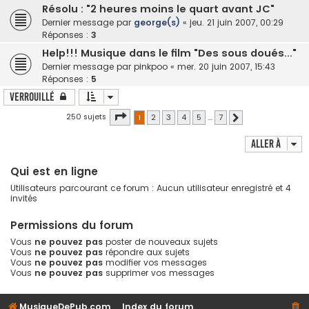
Résolu : "2 heures moins le quart avant JC"
Dernier message par
george(s)
«
jeu. 21 juin 2007, 00:29
Réponses :
3
Help!!! Musique dans le film "Des sous doués..."
Dernier message par
pinkpoo
«
mer. 20 juin 2007, 15:43
Réponses :
5
Verrouillé
Page
1
sur
7
250 sujets
1
2
3
4
5
…
7
Suivante
Aller à
Qui est en ligne
Utilisateurs parcourant ce forum : Aucun utilisateur enregistré et 4
invités
Permissions du forum
Vous
ne pouvez pas
poster de nouveaux sujets
Vous
ne pouvez pas
répondre aux sujets
Vous
ne pouvez pas
modifier vos messages
Vous
ne pouvez pas
supprimer vos messages
MusiqueDePub.com
Index du forum