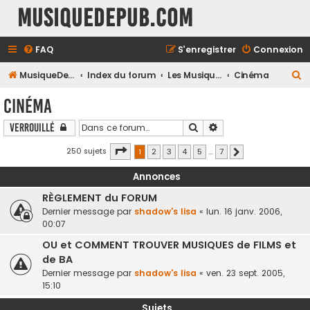
MusiqueDePub.com
FAQ
S’enregistrer
Connexion
R
MusiqueDePub.com
Index du forum
Les Musiques Diverses
Cinéma
e
Cinéma
c
Rechercher
Recherche avancée
Verrouillé
h
e
Page
1
sur
7
250 sujets
1
2
3
4
5
…
7
Suivante
r
Annonces
c
RÈGLEMENT du FORUM
h
Dernier message par
shadow's lisa
«
lun. 16 janv. 2006,
e
00:07
r
OU et COMMENT TROUVER MUSIQUES de FILMS et
de BA
Dernier message par
shadow's lisa
«
ven. 23 sept. 2005,
15:10
Sujets