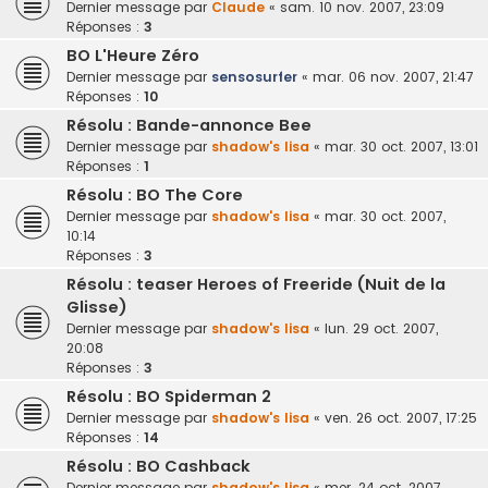
Dernier message par
Claude
«
sam. 10 nov. 2007, 23:09
Réponses :
3
BO L'Heure Zéro
Dernier message par
sensosurfer
«
mar. 06 nov. 2007, 21:47
Réponses :
10
Résolu : Bande-annonce Bee
Dernier message par
shadow's lisa
«
mar. 30 oct. 2007, 13:01
Réponses :
1
Résolu : BO The Core
Dernier message par
shadow's lisa
«
mar. 30 oct. 2007,
10:14
Réponses :
3
Résolu : teaser Heroes of Freeride (Nuit de la
Glisse)
Dernier message par
shadow's lisa
«
lun. 29 oct. 2007,
20:08
Réponses :
3
Résolu : BO Spiderman 2
Dernier message par
shadow's lisa
«
ven. 26 oct. 2007, 17:25
Réponses :
14
Résolu : BO Cashback
Dernier message par
shadow's lisa
«
mer. 24 oct. 2007,