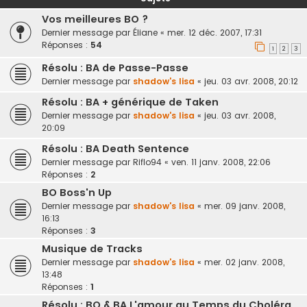
Vos meilleures BO ?
Dernier message par
Éliane
«
mer. 12 déc. 2007, 17:31
Réponses :
54
1
2
3
Résolu : BA de Passe-Passe
Dernier message par
shadow's lisa
«
jeu. 03 avr. 2008, 20:12
Résolu : BA + générique de Taken
Dernier message par
shadow's lisa
«
jeu. 03 avr. 2008,
20:09
Résolu : BA Death Sentence
Dernier message par
Riflo94
«
ven. 11 janv. 2008, 22:06
Réponses :
2
BO Boss'n Up
Dernier message par
shadow's lisa
«
mer. 09 janv. 2008,
16:13
Réponses :
3
Musique de Tracks
Dernier message par
shadow's lisa
«
mer. 02 janv. 2008,
13:48
Réponses :
1
Résolu : BO & BA L'amour au Temps du Choléra