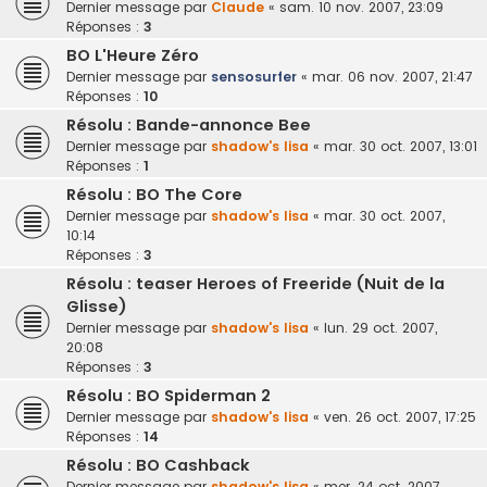
Dernier message par
Claude
«
sam. 10 nov. 2007, 23:09
Réponses :
3
BO L'Heure Zéro
Dernier message par
sensosurfer
«
mar. 06 nov. 2007, 21:47
Réponses :
10
Résolu : Bande-annonce Bee
Dernier message par
shadow's lisa
«
mar. 30 oct. 2007, 13:01
Réponses :
1
Résolu : BO The Core
Dernier message par
shadow's lisa
«
mar. 30 oct. 2007,
10:14
Réponses :
3
Résolu : teaser Heroes of Freeride (Nuit de la
Glisse)
Dernier message par
shadow's lisa
«
lun. 29 oct. 2007,
20:08
Réponses :
3
Résolu : BO Spiderman 2
Dernier message par
shadow's lisa
«
ven. 26 oct. 2007, 17:25
Réponses :
14
Résolu : BO Cashback
Dernier message par
shadow's lisa
«
mer. 24 oct. 2007,