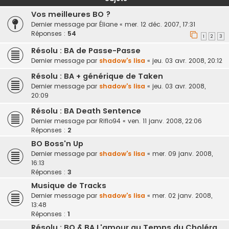
Vos meilleures BO ?
Dernier message par
Éliane
«
mer. 12 déc. 2007, 17:31
Réponses :
54
1
2
3
Résolu : BA de Passe-Passe
Dernier message par
shadow's lisa
«
jeu. 03 avr. 2008, 20:12
Résolu : BA + générique de Taken
Dernier message par
shadow's lisa
«
jeu. 03 avr. 2008,
20:09
Résolu : BA Death Sentence
Dernier message par
Riflo94
«
ven. 11 janv. 2008, 22:06
Réponses :
2
BO Boss'n Up
Dernier message par
shadow's lisa
«
mer. 09 janv. 2008,
16:13
Réponses :
3
Musique de Tracks
Dernier message par
shadow's lisa
«
mer. 02 janv. 2008,
13:48
Réponses :
1
Résolu : BO & BA L'amour au Temps du Choléra