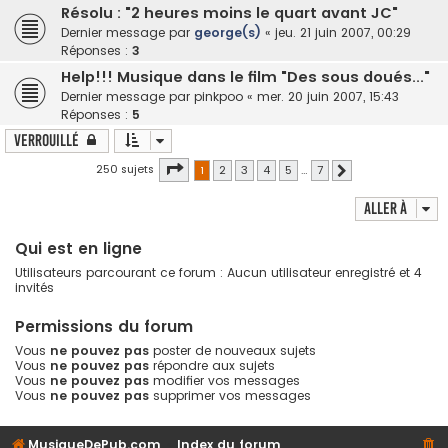
Résolu : "2 heures moins le quart avant JC"
Dernier message par
george(s)
«
jeu. 21 juin 2007, 00:29
Réponses :
3
Help!!! Musique dans le film "Des sous doués..."
Dernier message par
pinkpoo
«
mer. 20 juin 2007, 15:43
Réponses :
5
Verrouillé
Page
1
sur
7
250 sujets
1
2
3
4
5
…
7
Suivante
Aller à
Qui est en ligne
Utilisateurs parcourant ce forum : Aucun utilisateur enregistré et 4
invités
Permissions du forum
Vous
ne pouvez pas
poster de nouveaux sujets
Vous
ne pouvez pas
répondre aux sujets
Vous
ne pouvez pas
modifier vos messages
Vous
ne pouvez pas
supprimer vos messages
MusiqueDePub.com
Index du forum