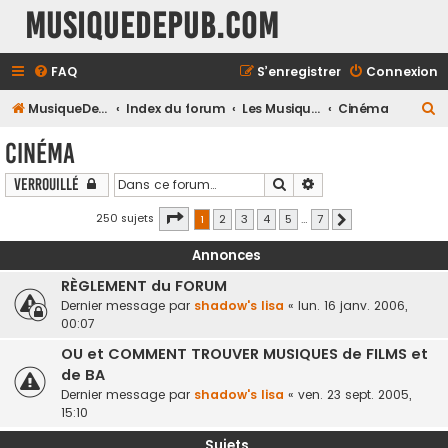
MusiqueDePub.com
FAQ
S’enregistrer
Connexion
R
MusiqueDePub.com
Index du forum
Les Musiques Diverses
Cinéma
e
Cinéma
c
Rechercher
Recherche avancée
Verrouillé
h
e
Page
1
sur
7
250 sujets
1
2
3
4
5
…
7
Suivante
r
Annonces
c
RÈGLEMENT du FORUM
h
Dernier message par
shadow's lisa
«
lun. 16 janv. 2006,
e
00:07
r
OU et COMMENT TROUVER MUSIQUES de FILMS et
de BA
Dernier message par
shadow's lisa
«
ven. 23 sept. 2005,
15:10
Sujets