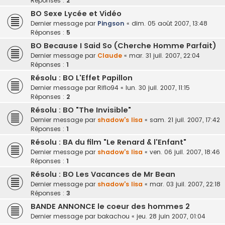
Réponses :
2
BO Sexe Lycée et Vidéo
Dernier message par
Pingson
«
dim. 05 août 2007, 13:48
Réponses :
5
BO Because I Said So (Cherche Homme Parfait)
Dernier message par
Claude
«
mar. 31 juil. 2007, 22:04
Réponses :
1
Résolu : BO L'Effet Papillon
Dernier message par
Riflo94
«
lun. 30 juil. 2007, 11:15
Réponses :
2
Résolu : BO "The Invisible"
Dernier message par
shadow's lisa
«
sam. 21 juil. 2007, 17:42
Réponses :
1
Résolu : BA du film "Le Renard & l'Enfant"
Dernier message par
shadow's lisa
«
ven. 06 juil. 2007, 18:46
Réponses :
1
Résolu : BO Les Vacances de Mr Bean
Dernier message par
shadow's lisa
«
mar. 03 juil. 2007, 22:18
Réponses :
3
BANDE ANNONCE le coeur des hommes 2
Dernier message par
bakachou
«
jeu. 28 juin 2007, 01:04