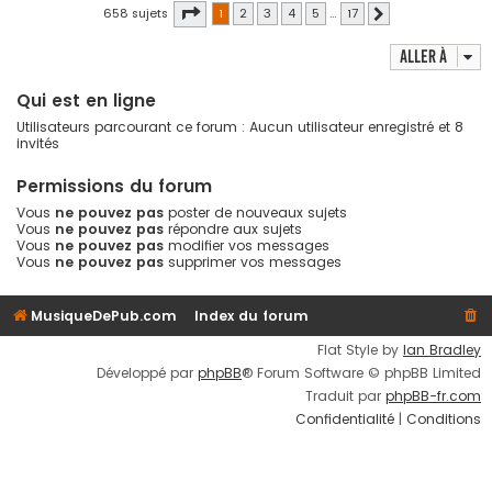
Page
1
sur
17
658 sujets
1
2
3
4
5
…
17
Suivante
Aller à
Qui est en ligne
Utilisateurs parcourant ce forum : Aucun utilisateur enregistré et 8
invités
Permissions du forum
Vous
ne pouvez pas
poster de nouveaux sujets
Vous
ne pouvez pas
répondre aux sujets
Vous
ne pouvez pas
modifier vos messages
Vous
ne pouvez pas
supprimer vos messages
MusiqueDePub.com
Index du forum
Flat Style by
Ian Bradley
Développé par
phpBB
® Forum Software © phpBB Limited
Traduit par
phpBB-fr.com
Confidentialité
|
Conditions