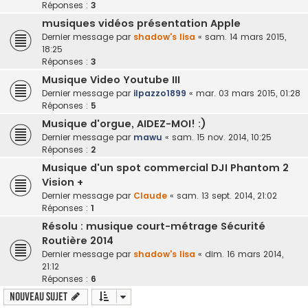
Réponses :
3
musiques vidéos présentation Apple
Dernier message par
shadow's lisa
«
sam. 14 mars 2015,
18:25
Réponses :
3
Musique Video Youtube III
Dernier message par
ilpazzo1899
«
mar. 03 mars 2015, 01:28
Réponses :
5
Musique d'orgue, AIDEZ-MOI! :)
Dernier message par
mawu
«
sam. 15 nov. 2014, 10:25
Réponses :
2
Musique d'un spot commercial DJI Phantom 2
Vision +
Dernier message par
Claude
«
sam. 13 sept. 2014, 21:02
Réponses :
1
Résolu : musique court-métrage Sécurité
Routière 2014
Dernier message par
shadow's lisa
«
dim. 16 mars 2014,
21:12
Réponses :
6
Nouveau sujet