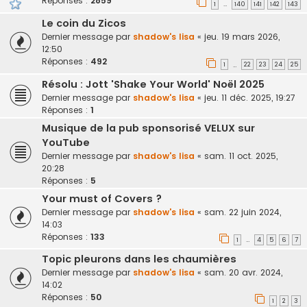
Réponses :
2859
1
140
141
142
143
…
Le coin du Zicos
Dernier message par
shadow's lisa
«
jeu. 19 mars 2026,
12:50
Réponses :
492
1
22
23
24
25
…
Résolu : Jott 'Shake Your World' Noël 2025
Dernier message par
shadow's lisa
«
jeu. 11 déc. 2025, 19:27
Réponses :
1
Musique de la pub sponsorisé VELUX sur
YouTube
Dernier message par
shadow's lisa
«
sam. 11 oct. 2025,
20:28
Réponses :
5
Your must of Covers ?
Dernier message par
shadow's lisa
«
sam. 22 juin 2024,
14:03
Réponses :
133
1
4
5
6
7
…
Topic pleurons dans les chaumières
Dernier message par
shadow's lisa
«
sam. 20 avr. 2024,
14:02
Réponses :
50
1
2
3