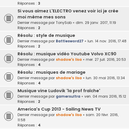
Réponses :
3
Si vous aimez L'ELECTRO venez voir ici je crée
moi même mes sons
Dernier message par
TonySab
«
dim. 29 janv. 2017, 11:19
Réponses :
2
Résolu : style de musique
Dernier message par
Battlesword27
«
lun. 14 nov. 2016, 17:48
Réponses :
2
Résolu : musique vidéo Youtube Volvo XC90
Dernier message par
shadow's lisa
«
mer. 27 juil. 2016, 20:53
Réponses :
4
Résolu : musiques de mariage
Dernier message par
shadow's lisa
«
lun. 30 mai 2016, 13:34
Réponses :
4
Musique vine Ludovik 'la prof fraîche'
Dernier message par
gamersultra
«
ven. 04 mars 2016, 15:12
Réponses :
2
America's Cup 2013 - Sailing News TV
Dernier message par
shadow's lisa
«
sam. 20 févr. 2016,
11:58
Réponses :
4