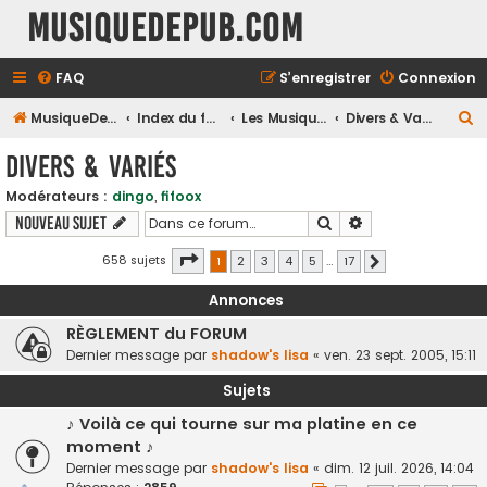
MusiqueDePub.com
FAQ
S’enregistrer
Connexion
R
MusiqueDePub.com
Index du forum
Les Musiques Diverses
Divers & Variés
e
Divers & Variés
c
Modérateurs :
dingo
,
fifoox
h
Rechercher
Recherche avancé
Nouveau sujet
e
r
Page
1
sur
17
658 sujets
1
2
3
4
5
…
17
Suivante
c
Annonces
h
RÈGLEMENT du FORUM
e
Dernier message par
shadow's lisa
«
ven. 23 sept. 2005, 15:11
r
Sujets
♪ Voilà ce qui tourne sur ma platine en ce
moment ♪
Dernier message par
shadow's lisa
«
dim. 12 juil. 2026, 14:04