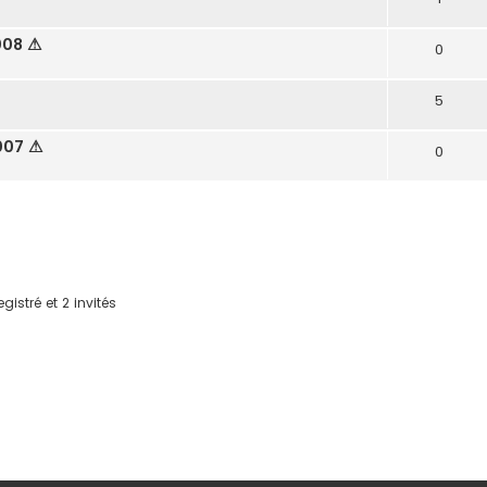
008 ⚠
0
5
007 ⚠
0
gistré et 2 invités