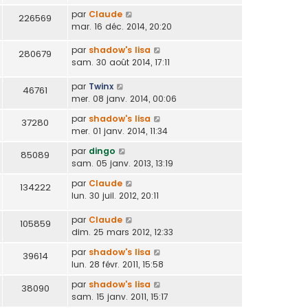
par
Claude
226569
mar. 16 déc. 2014, 20:20
par
shadow's lisa
280679
sam. 30 août 2014, 17:11
par
Twinx
46761
mer. 08 janv. 2014, 00:06
par
shadow's lisa
37280
mer. 01 janv. 2014, 11:34
par
dingo
85089
sam. 05 janv. 2013, 13:19
par
Claude
134222
lun. 30 juil. 2012, 20:11
par
Claude
105859
dim. 25 mars 2012, 12:33
par
shadow's lisa
39614
lun. 28 févr. 2011, 15:58
par
shadow's lisa
38090
sam. 15 janv. 2011, 15:17