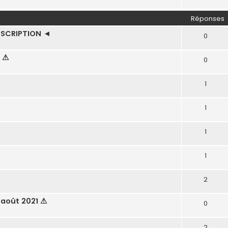
Réponses
NSCRIPTION ◄
0
6 ⚠
0
1
1
1
1
2
1 août 2021 ⚠
0
2