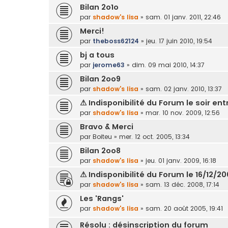
Bilan 2o1o
par
shadow's lisa
»
sam. 01 janv. 2011, 22:46
Merci!
par
theboss62124
»
jeu. 17 juin 2010, 19:54
bj a tous
par
jerome63
»
dim. 09 mai 2010, 14:37
Bilan 2oo9
par
shadow's lisa
»
sam. 02 janv. 2010, 13:37
⚠ Indisponibilité du Forum le soir ent
par
shadow's lisa
»
mar. 10 nov. 2009, 12:56
Bravo & Merci
par
Boiteu
»
mer. 12 oct. 2005, 13:34
Bilan 2oo8
par
shadow's lisa
»
jeu. 01 janv. 2009, 16:18
⚠ Indisponibilité du Forum le 16/12/2
par
shadow's lisa
»
sam. 13 déc. 2008, 17:14
Les 'Rangs'
par
shadow's lisa
»
sam. 20 août 2005, 19:41
Résolu : désinscription du forum