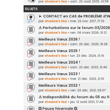
par
shadow's lisa
»
sam. 20 août 2005, 14:58
SUJETS
► CONTACT en CAS de PROBLÈME d'I
par
shadow's lisa
»
mer. 22 nov. 2017, 17:32
⚠ Perturbations sur le forum 03/202
par
shadow's lisa
»
ven. 06 mars 2026, 10:21
Meilleurs Vœux 2026 !
par
shadow's lisa
»
sam. 20 déc. 2025, 16:28
Meilleurs Vœux 2025 !
par
shadow's lisa
»
lun. 23 déc. 2024, 13:14
Meilleurs Vœux 2024 !
par
shadow's lisa
»
sam. 23 déc. 2023, 13:46
Meilleurs Vœux 2023 !
par
shadow's lisa
»
mer. 21 déc. 2022, 21:10
Meilleurs Vœux 2022 !
par
shadow's lisa
»
ven. 24 déc. 2021, 09:07
⚠ Indisponibilité du forum du 05 au 1
par
shadow's lisa
»
jeu. 12 août 2021, 17:49
❎ Pause hivernale ❎