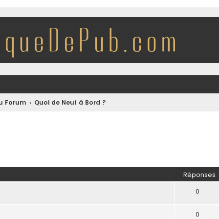
du Forum
Quoi de Neuf à Bord ?
her
herche avancée
Réponses
0
0