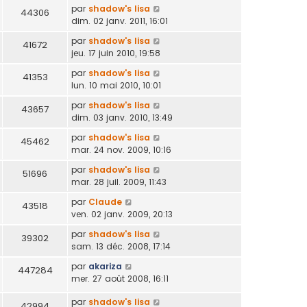
par
shadow's lisa
44306
dim. 02 janv. 2011, 16:01
par
shadow's lisa
41672
jeu. 17 juin 2010, 19:58
par
shadow's lisa
41353
lun. 10 mai 2010, 10:01
par
shadow's lisa
43657
dim. 03 janv. 2010, 13:49
par
shadow's lisa
45462
mar. 24 nov. 2009, 10:16
par
shadow's lisa
51696
mar. 28 juil. 2009, 11:43
par
Claude
43518
ven. 02 janv. 2009, 20:13
par
shadow's lisa
39302
sam. 13 déc. 2008, 17:14
par
akariza
447284
mer. 27 août 2008, 16:11
par
shadow's lisa
42994