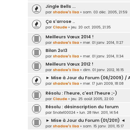
Jingle Bells ...
par
shadow's lisa
»
sam. 03 déc. 2005, 21:59
Ça s'arrose ..
par
Claude
»
jeu. 20 oct. 2005, 21:35
Meilleurs Vœux 2014 !
par
shadow's lisa
»
mer. 01 janv. 2014, 11:27
Bilan 2o13
par
shadow's lisa
»
mer. 01 janv. 2014, 11:34
Meilleurs Vœux 2012 !
par
shadow's lisa
»
dim. 01 janv. 2012, 16:15
► Mise à Jour du Forum (06/2009) / 
par
shadow's lisa
»
mer. 17 juin 2009, 18:08
Résolu : l'heure, c'est l'heure ;-)
par
Claude
»
jeu. 25 août 2005, 22:00
Résolu : désinscription du forum
par
Snote100024
»
lun. 28 févr. 2011, 14:54
► Mise à Jour du Forum (01/2011) ◄
par
shadow's lisa
»
sam. 15 janv. 2011, 15:17