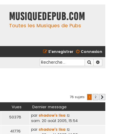
MusiqueDePub.com
Toutes les Musiques de Pubs
S’enregistrer
Connexion
Rechercher
Recherche avancé
78 sujets
1
2
Suivante
Vues
Dernier message
par
shadow's lisa
50378
sam. 20 août 2005, 15:54
par
shadow's lisa
41776