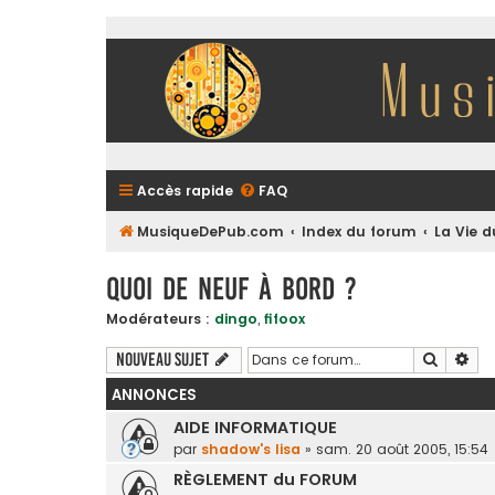
Accès rapide
FAQ
MusiqueDePub.com
Index du forum
La Vie 
Quoi de Neuf à Bord ?
Modérateurs :
dingo
,
fifoox
Recherc
Rec
Nouveau sujet
ANNONCES
AIDE INFORMATIQUE
par
shadow's lisa
»
sam. 20 août 2005, 15:54
RÈGLEMENT du FORUM