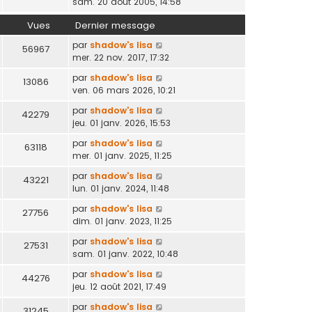
sam. 20 août 2005, 14:58
Vues
Dernier message
par
shadow's lisa
56967
mer. 22 nov. 2017, 17:32
par
shadow's lisa
13086
ven. 06 mars 2026, 10:21
par
shadow's lisa
42279
jeu. 01 janv. 2026, 15:53
par
shadow's lisa
63118
mer. 01 janv. 2025, 11:25
par
shadow's lisa
43221
lun. 01 janv. 2024, 11:48
par
shadow's lisa
27756
dim. 01 janv. 2023, 11:25
par
shadow's lisa
27531
sam. 01 janv. 2022, 10:48
par
shadow's lisa
44276
jeu. 12 août 2021, 17:49
par
shadow's lisa
31245