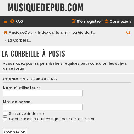
MusiqueDePub.com
FAQ
S’enregistrer
Connexion
R
MusiqueDePub.com
Index du forum
La Vie du Forum
e
La Corbeille à Posts
c
La Corbeille à Posts
h
e
Vous n’avez pas les permissions requises pour consulter les sujets
de ce forum.
r
c
CONNEXION
•
S’ENREGISTRER
h
Nom d’utilisateur :
e
Mot de passe :
r
Se souvenir de moi
Cacher mon statut en ligne pour cette session