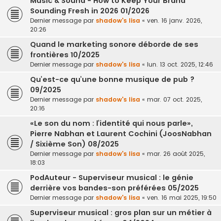
Music & Sound - How to Keep Your Brand
Sounding Fresh in 2026 01/2026
Dernier message par
shadow's lisa
«
ven. 16 janv. 2026,
20:26
Quand le marketing sonore déborde de ses
frontières 10/2025
Dernier message par
shadow's lisa
«
lun. 13 oct. 2025, 12:46
Qu’est-ce qu’une bonne musique de pub ?
09/2025
Dernier message par
shadow's lisa
«
mar. 07 oct. 2025,
20:16
«Le son du nom : l’identité qui nous parle»,
Pierre Nabhan et Laurent Cochini (JoosNabhan
/ Sixième Son) 08/2025
Dernier message par
shadow's lisa
«
mar. 26 août 2025,
18:03
PodAuteur - Superviseur musical : le génie
derrière vos bandes-son préférées 05/2025
Dernier message par
shadow's lisa
«
ven. 16 mai 2025, 19:50
Superviseur musical : gros plan sur un métier à