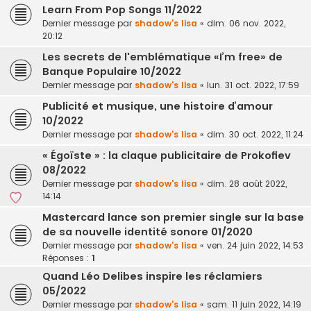
Learn From Pop Songs 11/2022
Dernier message par
shadow's lisa
«
dim. 06 nov. 2022,
20:12
Les secrets de l'emblématique «I’m free» de
Banque Populaire 10/2022
Dernier message par
shadow's lisa
«
lun. 31 oct. 2022, 17:59
Publicité et musique, une histoire d’amour
10/2022
Dernier message par
shadow's lisa
«
dim. 30 oct. 2022, 11:24
« Égoïste » : la claque publicitaire de Prokofiev
08/2022
Dernier message par
shadow's lisa
«
dim. 28 août 2022,
14:14
Mastercard lance son premier single sur la base
de sa nouvelle identité sonore 01/2020
Dernier message par
shadow's lisa
«
ven. 24 juin 2022, 14:53
Réponses :
1
Quand Léo Delibes inspire les réclamiers
05/2022
Dernier message par
shadow's lisa
«
sam. 11 juin 2022, 14:19