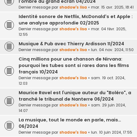
l'ombre du grand écran 04/2024
Dernier message par
shadow's lisa
«
mar. 15 avr. 2025, 18:41
Identité sonore de Netflix, McDonald's et Apple :
une analyse approfondie 02/2025
Dernier message par
shadow's lisa
«
mar. 04 févr. 2025,
12:55
Musique & Pub avec Thierry Ardisson 11/2024
Dernier message par
shadow's lisa
«
lun. 04 nov. 2024, 11:50
Cinq millions pour une chanson de Nirvana:
pourquoi les tubes sont si rares dans les films
français 10/2024
Dernier message par
shadow's lisa
«
sam. 19 oct. 2024,
12:03
Maurice Ravel est l’unique auteur du "Boléro", a
tranché le tribunal de Nanterre 06/2024
Dernier message par
shadow's lisa
«
sam. 29 juin 2024,
14:07
La musique, tout le monde en parle, mais…
06/2024
Dernier message par
shadow's lisa
«
lun. 10 juin 2024, 17:55