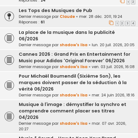
Réponses :
24
1
2
Les Tops des Musiques de Pub
Dernier message par
Claude
«
mer. 28 déc. 2011, 19:24
Réponses :
61
1
2
3
4
La place de la musique dans la publicité
06/2026
Dernier message par
shadow's lisa
«
lun. 20 juil. 2026, 20:05
Cannes 2026 : Grand Prix en Entertainment for
Music pour Adidas 'Original Forever' 06/2026
Dernier message par
shadow's lisa
«
ven. 03 juil. 2026, 16:08
Pour Michaël Boumendil (Sixième Son), les
marques doivent passer de la séduction à la
vérité 06/2026
Dernier message par
shadow's lisa
«
mer. 24 juin 2026, 18:16
Musique à l’image : démystifier la synchro et
comprendre comment placer ses titres
04/2026
Dernier message par
shadow's lisa
«
mar. 07 avr. 2026,
20:27