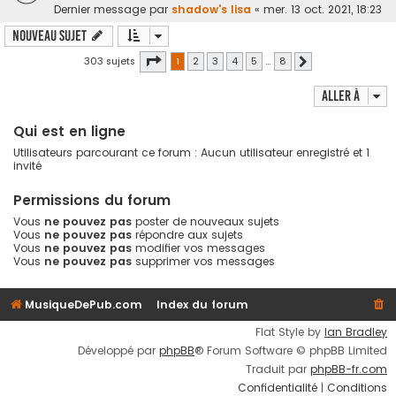
Dernier message par
shadow's lisa
«
mer. 13 oct. 2021, 18:23
Nouveau sujet
Page
1
sur
8
303 sujets
1
2
3
4
5
…
8
Suivante
Aller à
Qui est en ligne
Utilisateurs parcourant ce forum : Aucun utilisateur enregistré et 1
invité
Permissions du forum
Vous
ne pouvez pas
poster de nouveaux sujets
Vous
ne pouvez pas
répondre aux sujets
Vous
ne pouvez pas
modifier vos messages
Vous
ne pouvez pas
supprimer vos messages
MusiqueDePub.com
Index du forum
Flat Style by
Ian Bradley
Développé par
phpBB
® Forum Software © phpBB Limited
Traduit par
phpBB-fr.com
Confidentialité
|
Conditions