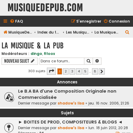
MusiqueDePub.com
FAQ
S’enregistrer
Connexion
R
MusiqueDePub.com
Index du forum
Les Musiques De Pubs
La Musique & la Pub
e
La Musique & la Pub
c
Modérateurs :
dingo
,
fifoox
h
Rechercher
Recherche avancé
Nouveau sujet
e
r
Page
1
sur
8
303 sujets
1
2
3
4
5
…
8
Suivante
c
Annonces
h
Le B.A BA d'une Composition Originale non
e
Commercialisée
r
Dernier message par
shadow's lisa
«
jeu. 16 nov. 2006, 21:26
Sujets
► BOITES DE PROD, COMPOSITEURS & BLOGS ◄
Dernier message par
shadow's lisa
«
lun. 18 juin 2012, 20:28