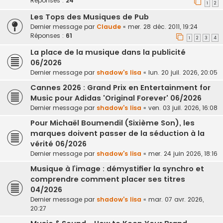
Réponses :
24
1
2
Les Tops des Musiques de Pub
Dernier message par
Claude
«
mer. 28 déc. 2011, 19:24
Réponses :
61
1
2
3
4
La place de la musique dans la publicité
06/2026
Dernier message par
shadow's lisa
«
lun. 20 juil. 2026, 20:05
Cannes 2026 : Grand Prix en Entertainment for
Music pour Adidas 'Original Forever' 06/2026
Dernier message par
shadow's lisa
«
ven. 03 juil. 2026, 16:08
Pour Michaël Boumendil (Sixième Son), les
marques doivent passer de la séduction à la
vérité 06/2026
Dernier message par
shadow's lisa
«
mer. 24 juin 2026, 18:16
Musique à l’image : démystifier la synchro et
comprendre comment placer ses titres
04/2026
Dernier message par
shadow's lisa
«
mar. 07 avr. 2026,
20:27