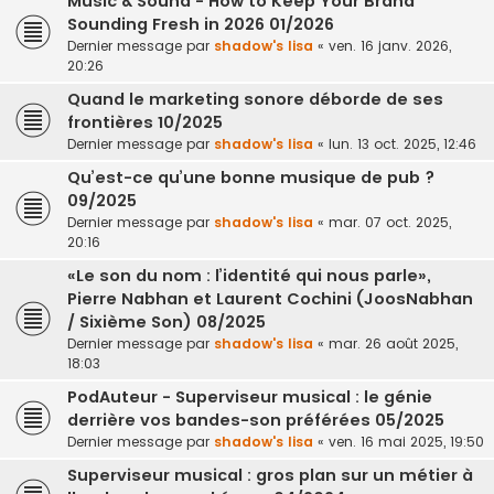
Music & Sound - How to Keep Your Brand
Sounding Fresh in 2026 01/2026
Dernier message par
shadow's lisa
«
ven. 16 janv. 2026,
20:26
Quand le marketing sonore déborde de ses
frontières 10/2025
Dernier message par
shadow's lisa
«
lun. 13 oct. 2025, 12:46
Qu’est-ce qu’une bonne musique de pub ?
09/2025
Dernier message par
shadow's lisa
«
mar. 07 oct. 2025,
20:16
«Le son du nom : l’identité qui nous parle»,
Pierre Nabhan et Laurent Cochini (JoosNabhan
/ Sixième Son) 08/2025
Dernier message par
shadow's lisa
«
mar. 26 août 2025,
18:03
PodAuteur - Superviseur musical : le génie
derrière vos bandes-son préférées 05/2025
Dernier message par
shadow's lisa
«
ven. 16 mai 2025, 19:50
Superviseur musical : gros plan sur un métier à