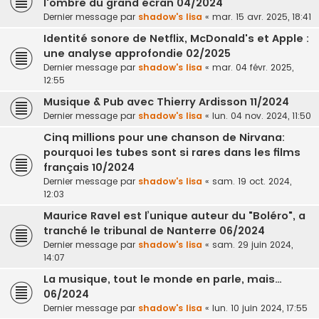
l'ombre du grand écran 04/2024
Dernier message par
shadow's lisa
«
mar. 15 avr. 2025, 18:41
Identité sonore de Netflix, McDonald's et Apple :
une analyse approfondie 02/2025
Dernier message par
shadow's lisa
«
mar. 04 févr. 2025,
12:55
Musique & Pub avec Thierry Ardisson 11/2024
Dernier message par
shadow's lisa
«
lun. 04 nov. 2024, 11:50
Cinq millions pour une chanson de Nirvana:
pourquoi les tubes sont si rares dans les films
français 10/2024
Dernier message par
shadow's lisa
«
sam. 19 oct. 2024,
12:03
Maurice Ravel est l’unique auteur du "Boléro", a
tranché le tribunal de Nanterre 06/2024
Dernier message par
shadow's lisa
«
sam. 29 juin 2024,
14:07
La musique, tout le monde en parle, mais…
06/2024
Dernier message par
shadow's lisa
«
lun. 10 juin 2024, 17:55