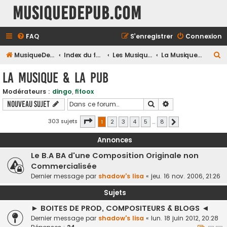
MusiqueDePub.com
FAQ
S’enregistrer
Connexion
R
MusiqueDePub.com
Index du forum
Les Musiques De Pubs
La Musique & la Pub
e
La Musique & la Pub
c
Modérateurs :
dingo
,
fifoox
h
Rechercher
Recherche avancé
Nouveau sujet
e
r
Page
1
sur
8
303 sujets
1
2
3
4
5
…
8
Suivante
c
Annonces
h
Le B.A BA d'une Composition Originale non
e
Commercialisée
r
Dernier message par
shadow's lisa
«
jeu. 16 nov. 2006, 21:26
Sujets
► BOITES DE PROD, COMPOSITEURS & BLOGS ◄
Dernier message par
shadow's lisa
«
lun. 18 juin 2012, 20:28