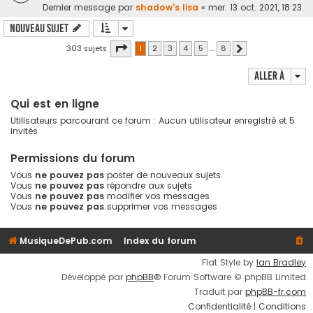
Dernier message par
shadow's lisa
«
mer. 13 oct. 2021, 18:23
Nouveau sujet
Page
1
sur
8
303 sujets
1
2
3
4
5
…
8
Suivante
Aller à
Qui est en ligne
Utilisateurs parcourant ce forum : Aucun utilisateur enregistré et 5
invités
Permissions du forum
Vous
ne pouvez pas
poster de nouveaux sujets
Vous
ne pouvez pas
répondre aux sujets
Vous
ne pouvez pas
modifier vos messages
Vous
ne pouvez pas
supprimer vos messages
MusiqueDePub.com
Index du forum
Flat Style by
Ian Bradley
Développé par
phpBB
® Forum Software © phpBB Limited
Traduit par
phpBB-fr.com
Confidentialité
|
Conditions