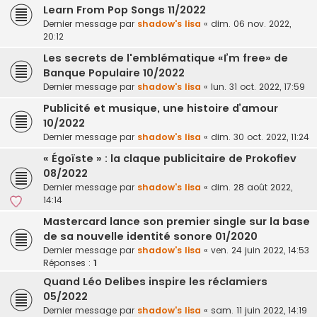
Learn From Pop Songs 11/2022
Dernier message par
shadow's lisa
«
dim. 06 nov. 2022,
20:12
Les secrets de l'emblématique «I’m free» de
Banque Populaire 10/2022
Dernier message par
shadow's lisa
«
lun. 31 oct. 2022, 17:59
Publicité et musique, une histoire d’amour
10/2022
Dernier message par
shadow's lisa
«
dim. 30 oct. 2022, 11:24
« Égoïste » : la claque publicitaire de Prokofiev
08/2022
Dernier message par
shadow's lisa
«
dim. 28 août 2022,
14:14
Mastercard lance son premier single sur la base
de sa nouvelle identité sonore 01/2020
Dernier message par
shadow's lisa
«
ven. 24 juin 2022, 14:53
Réponses :
1
Quand Léo Delibes inspire les réclamiers
05/2022
Dernier message par
shadow's lisa
«
sam. 11 juin 2022, 14:19