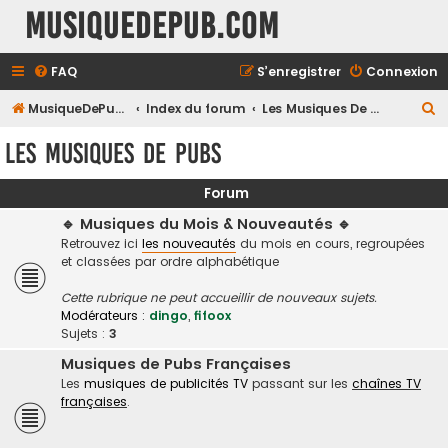
MusiqueDePub.com
FAQ
S’enregistrer
Connexion
R
MusiqueDePub.com
Index du forum
Les Musiques De Pubs
e
Les Musiques De Pubs
c
h
Forum
e
🔹 Musiques du Mois & Nouveautés 🔹
r
Retrouvez ici
les nouveautés
du mois en cours, regroupées
et classées par ordre alphabétique
c
h
Cette rubrique ne peut accueillir de nouveaux sujets.
Modérateurs :
dingo
,
fifoox
e
Sujets :
3
r
Musiques de Pubs Françaises
Les
musiques de publicités TV
passant sur les
chaînes TV
françaises
.