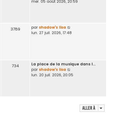
o
mer. 05 août 2026, 20:59
d
i
e
r
r
l
n
e
i
V
par
shadow's lisa
d
3789
e
o
lun. 27 juil. 2026, 17:48
e
r
i
r
m
r
n
e
l
i
s
e
e
s
d
r
a
La place de la musique dans l…
e
734
m
g
V
par
shadow's lisa
r
e
e
o
lun. 20 juil. 2026, 20:05
n
s
i
i
s
r
e
a
l
r
g
e
m
e
d
e
e
Aller à
s
r
s
n
a
i
g
e
e
r