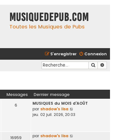
MusiqueDePub.com
Toutes les Musiques de Pubs
S’enregistrer
Connexion
Rechercher
Recherche avancé
Messages
Dernier message
MUSIQUES du MOIS d'AOÛT
6
V
par
shadow's lisa
o
jeu. 02 juil. 2026, 20:03
i
r
l
V
par
shadow's lisa
e
16959