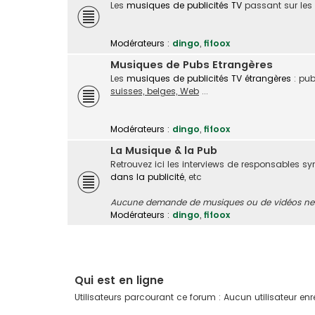
Les
musiques de publicités TV
passant sur les
Modérateurs :
dingo
,
fifoox
Musiques de Pubs Etrangères
Les
musiques de publicités TV étrangères
: pub
suisses, belges, Web
...
Modérateurs :
dingo
,
fifoox
La Musique & la Pub
Retrouvez ici les interviews de responsables s
dans la publicité
, etc
Aucune demande de musiques ou de vidéos ne s
Modérateurs :
dingo
,
fifoox
Qui est en ligne
Utilisateurs parcourant ce forum : Aucun utilisateur enreg