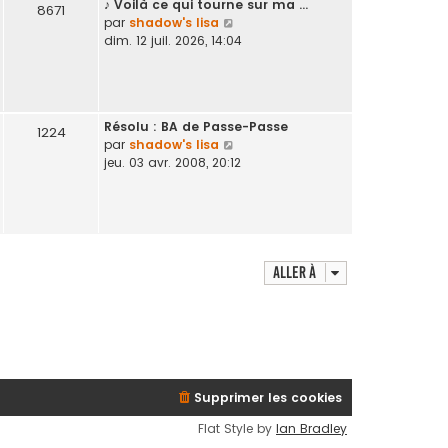
♪ Voilà ce qui tourne sur ma …
d
8671
V
par
shadow's lisa
e
o
dim. 12 juil. 2026, 14:04
r
i
n
r
i
l
e
e
r
Résolu : BA de Passe-Passe
d
1224
m
V
par
shadow's lisa
e
e
o
jeu. 03 avr. 2008, 20:12
r
s
i
n
s
r
i
a
l
e
g
e
r
e
d
m
e
Aller à
e
r
s
n
s
i
a
e
g
r
e
m
e
Supprimer les cookies
s
Flat Style by
Ian Bradley
s