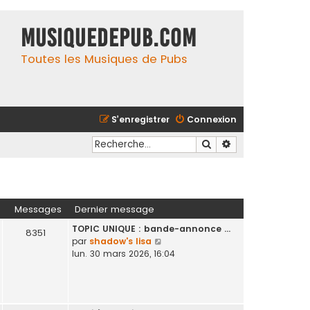
MusiqueDePub.com
Toutes les Musiques de Pubs
S’enregistrer
Connexion
Rechercher
Recherche avancé
Messages
Dernier message
TOPIC UNIQUE : bande-annonce …
8351
V
par
shadow's lisa
o
lun. 30 mars 2026, 16:04
i
r
l
e