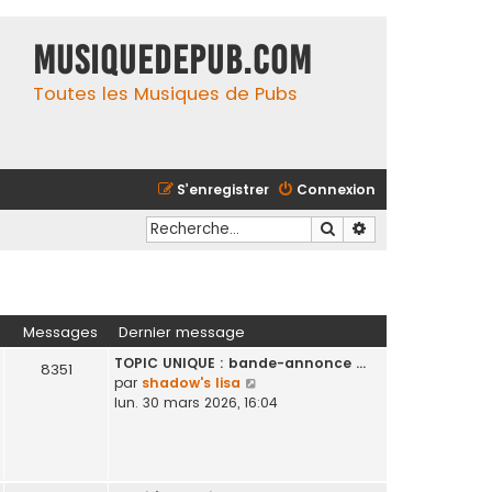
MusiqueDePub.com
Toutes les Musiques de Pubs
S’enregistrer
Connexion
Rechercher
Recherche avancé
Messages
Dernier message
TOPIC UNIQUE : bande-annonce …
8351
V
par
shadow's lisa
o
lun. 30 mars 2026, 16:04
i
r
l
e