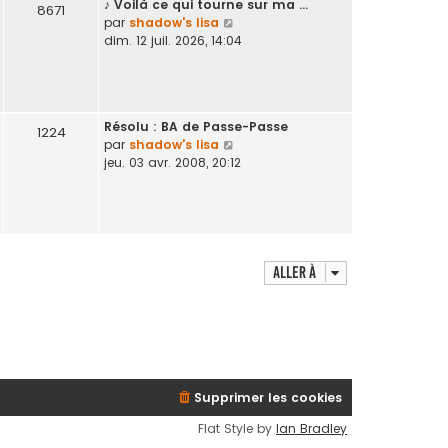
♪ Voilà ce qui tourne sur ma …
d
8671
V
par
shadow's lisa
e
o
dim. 12 juil. 2026, 14:04
r
i
n
r
i
l
e
e
r
Résolu : BA de Passe-Passe
d
1224
m
V
par
shadow's lisa
e
e
o
jeu. 03 avr. 2008, 20:12
r
s
i
n
s
r
i
a
l
e
g
e
r
e
d
m
e
Aller à
e
r
s
n
s
i
a
e
g
r
e
m
e
Supprimer les cookies
s
Flat Style by
Ian Bradley
s