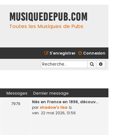
MusiqueDePub.com
Toutes les Musiques de Pubs
S’enregistrer
Connexion
Rechercher
Recherche avancé
Messages
Dernier message
Nés en France en 1896, découv…
7979
V
par
shadow's lisa
o
ven. 22 mai 2026, 13:56
i
r
l
e