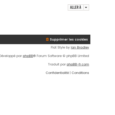
d
e
Aller à
r
n
i
e
r
m
e
Supprimer les cookies
s
Flat Style by
Ian Bradley
s
a
Développé par
phpBB
® Forum Software © phpBB Limited
g
e
Traduit par
phpBB-fr.com
Confidentialité
|
Conditions