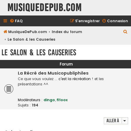
MusiqueDePub.com
FAQ
S’enregistrer
Connexion
R
MusiqueDePub.com
Index du forum
e
Le Salon & les Causeries
c
Le Salon & les Causeries
h
e
Forum
r
La Récré des Musicopubliphiles
c
Ce que vous voulez ...
c'est la récréation
! et les
présentations ^^
h
e
Modérateurs :
dingo
,
fifoox
r
Sujets :
194
Aller à