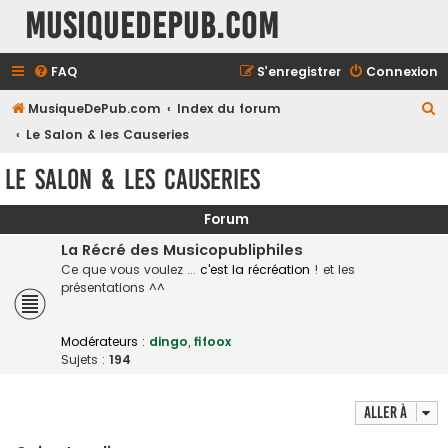
MusiqueDePub.com
FAQ
S’enregistrer
Connexion
R
MusiqueDePub.com
Index du forum
e
Le Salon & les Causeries
c
Le Salon & les Causeries
h
e
Forum
r
La Récré des Musicopubliphiles
c
Ce que vous voulez ...
c'est la récréation
! et les
présentations ^^
h
e
Modérateurs :
dingo
,
fifoox
r
Sujets :
194
Aller à