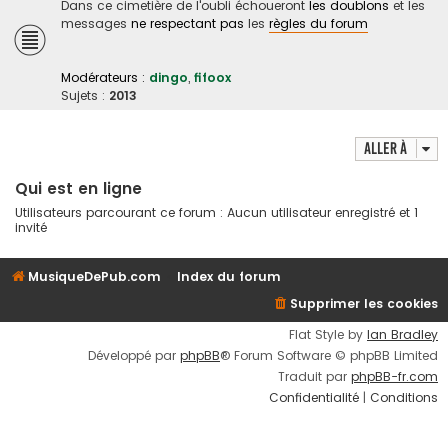
Dans ce cimetière de l'oubli échoueront
les doublons
et les
messages
ne respectant pas
les
règles du forum
Modérateurs :
dingo
,
fifoox
Sujets :
2013
Aller à
Qui est en ligne
Utilisateurs parcourant ce forum : Aucun utilisateur enregistré et 1
invité
MusiqueDePub.com
Index du forum
Supprimer les cookies
Flat Style by
Ian Bradley
Développé par
phpBB
® Forum Software © phpBB Limited
Traduit par
phpBB-fr.com
Confidentialité
|
Conditions