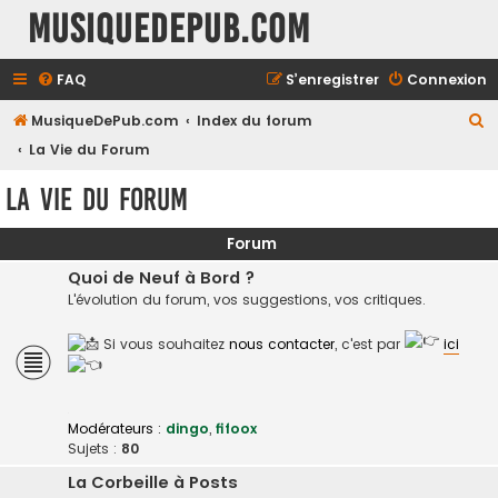
MusiqueDePub.com
FAQ
S’enregistrer
Connexion
R
MusiqueDePub.com
Index du forum
e
La Vie du Forum
c
La Vie du Forum
h
e
Forum
r
Quoi de Neuf à Bord ?
c
L'évolution du forum, vos suggestions, vos critiques.
h
Si vous souhaitez
nous contacter
, c'est par
ici
e
r
Modérateurs :
dingo
,
fifoox
Sujets :
80
La Corbeille à Posts