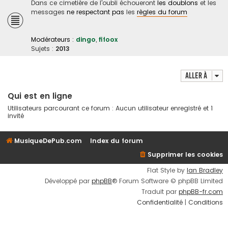
Dans ce cimetière de l'oubli échoueront
les doublons
et les
messages
ne respectant pas
les
règles du forum
Modérateurs :
dingo
,
fifoox
Sujets :
2013
Aller à
Qui est en ligne
Utilisateurs parcourant ce forum : Aucun utilisateur enregistré et 1
invité
MusiqueDePub.com
Index du forum
Supprimer les cookies
Flat Style by
Ian Bradley
Développé par
phpBB
® Forum Software © phpBB Limited
Traduit par
phpBB-fr.com
Confidentialité
|
Conditions