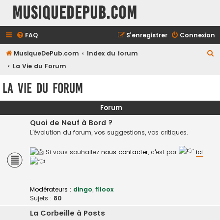
MusiqueDePub.com
FAQ
S’enregistrer
Connexion
R
MusiqueDePub.com
Index du forum
e
La Vie du Forum
c
La Vie du Forum
h
e
Forum
r
Quoi de Neuf à Bord ?
c
L'évolution du forum, vos suggestions, vos critiques.
h
Si vous souhaitez
nous contacter
, c'est par
ici
e
r
Modérateurs :
dingo
,
fifoox
Sujets :
80
La Corbeille à Posts