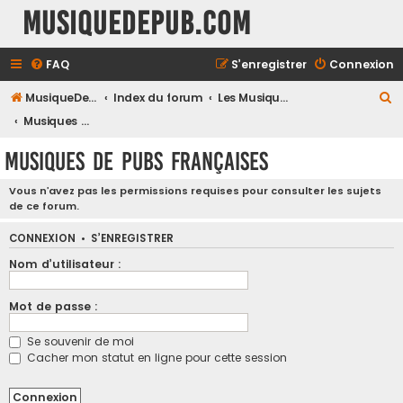
MusiqueDePub.com
FAQ
S’enregistrer
Connexion
R
MusiqueDePub.com
Index du forum
Les Musiques De Pubs
e
Musiques de Pubs Françaises
c
Musiques de Pubs Françaises
h
e
Vous n’avez pas les permissions requises pour consulter les sujets
de ce forum.
r
c
CONNEXION
•
S’ENREGISTRER
h
Nom d’utilisateur :
e
Mot de passe :
r
Se souvenir de moi
Cacher mon statut en ligne pour cette session