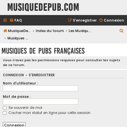
MusiqueDePub.com
FAQ
S’enregistrer
Connexion
R
MusiqueDePub.com
Index du forum
Les Musiques De Pubs
e
Musiques de Pubs Françaises
c
Musiques de Pubs Françaises
h
e
Vous n’avez pas les permissions requises pour consulter les sujets
de ce forum.
r
c
CONNEXION
•
S’ENREGISTRER
h
Nom d’utilisateur :
e
Mot de passe :
r
Se souvenir de moi
Cacher mon statut en ligne pour cette session