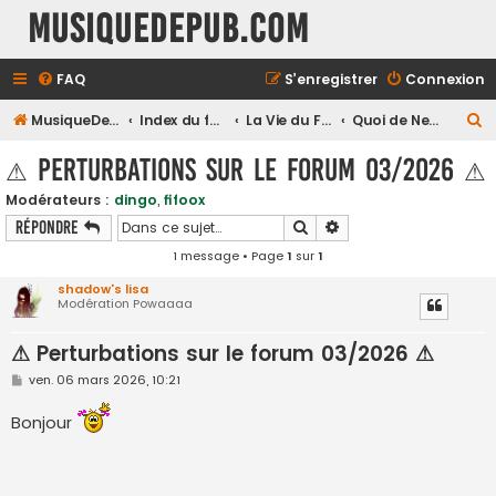
MusiqueDePub.com
FAQ
S’enregistrer
Connexion
R
MusiqueDePub.com
Index du forum
La Vie du Forum
Quoi de Neuf à Bord ?
e
⚠ Perturbations sur le forum 03/2026 ⚠
c
Modérateurs :
dingo
,
fifoox
h
Rechercher
Recherche avancée
Répondre
e
1 message • Page
1
sur
1
r
shadow's lisa
c
Modération Powaaaa
h
⚠ Perturbations sur le forum 03/2026 ⚠
e
r
M
ven. 06 mars 2026, 10:21
e
s
Bonjour
s
a
g
e