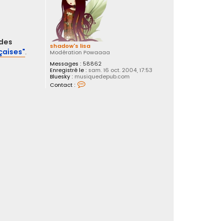
des
shadow's lisa
çaises"
.
Modération Powaaaa
Messages :
58862
Enregistré le :
sam. 16 oct. 2004, 17:53
Bluesky :
musiquedepub.com
C
Contact :
o
n
t
a
c
t
e
r
s
h
a
d
o
w
'
s
l
i
s
a