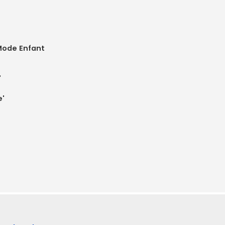
Mode Enfant
'
e'