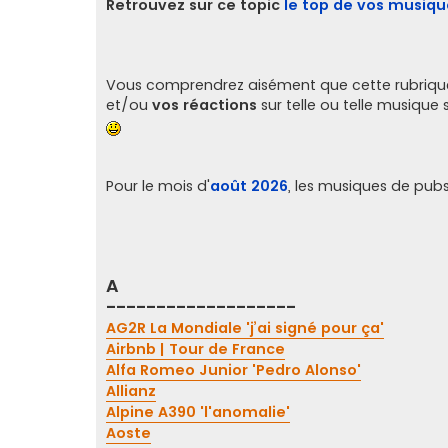
s
Retrouvez sur ce topic
le top de vos musiqu
s
a
g
e
Vous comprendrez aisément que cette rubrique
et/ou
vos réactions
sur telle ou telle musique 
Pour le mois d'
août 2026
, les musiques de pubs
A
-------------------
AG2R La Mondiale 'j’ai signé pour ça'
Airbnb | Tour de France
Alfa Romeo Junior 'Pedro Alonso'
Allianz
Alpine A390 'l'anomalie'
Aoste