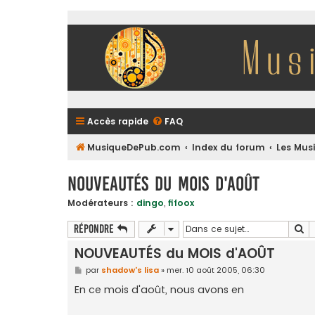
Accès rapide
FAQ
MusiqueDePub.com
Index du forum
Les Mus
NOUVEAUTÉS du MOIS d'AOÛT
Modérateurs :
dingo
,
fifoox
Re
Répondre
NOUVEAUTÉS du MOIS d'AOÛT
M
par
shadow's lisa
»
mer. 10 août 2005, 06:30
e
s
En ce mois d'août, nous avons en
s
a
g