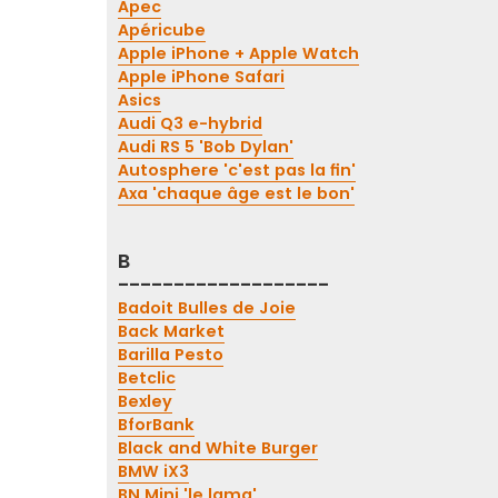
Apec
Apéricube
Apple iPhone + Apple Watch
Apple iPhone Safari
Asics
Audi Q3 e-hybrid
Audi RS 5 'Bob Dylan'
Autosphere 'c'est pas la fin'
Axa 'chaque âge est le bon'
B
-------------------
Badoit Bulles de Joie
Back Market
Barilla Pesto
Betclic
Bexley
BforBank
Black and White Burger
BMW iX3
BN Mini 'le lama'