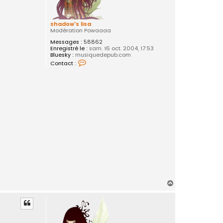
shadow's lisa
Modération Powaaaa
Messages :
58862
Enregistré le :
sam. 16 oct. 2004, 17:53
Bluesky :
musiquedepub.com
C
Contact :
o
n
t
a
c
t
e
r
s
h
a
d
o
w
'
s
l
i
H
s
a
a
u
t