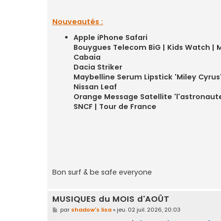
e
Nouveautés :
Apple iPhone Safari
Bouygues Telecom BiG | Kids Watch | 
Cabaia
Dacia Striker
Maybelline Serum Lipstick 'Miley Cyrus
Nissan Leaf
Orange Message Satellite 'l'astronaut
SNCF | Tour de France
Bon surf & be safe everyone
MUSIQUES du MOIS d'AOÛT
M
par
shadow's lisa
»
jeu. 02 juil. 2026, 20:03
e