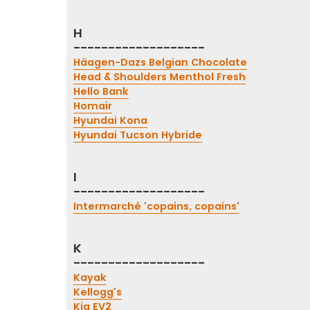
H
-------------------
Häagen-Dazs Belgian Chocolate
Head & Shoulders Menthol Fresh
Hello Bank
Homair
Hyundai Kona
Hyundai Tucson Hybride
I
-------------------
Intermarché 'copains, copains'
K
-------------------
Kayak
Kellogg's
Kia EV2