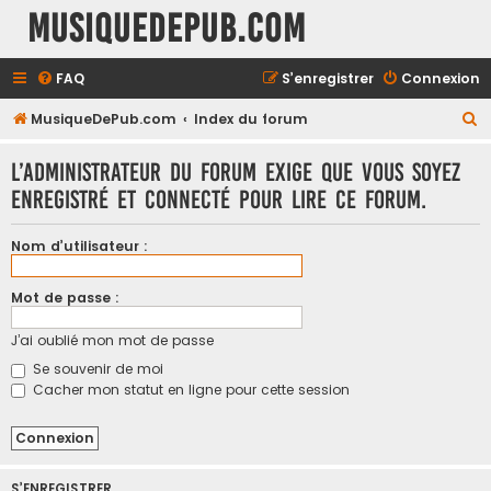
MusiqueDePub.com
FAQ
S’enregistrer
Connexion
R
MusiqueDePub.com
Index du forum
e
L’administrateur du forum exige que vous soyez
c
enregistré et connecté pour lire ce forum.
h
e
Nom d’utilisateur :
r
c
Mot de passe :
h
J’ai oublié mon mot de passe
e
Se souvenir de moi
r
Cacher mon statut en ligne pour cette session
S’ENREGISTRER